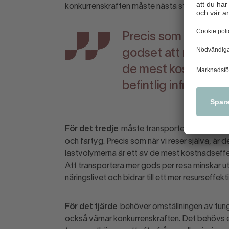
konkurrenskraften måste nästa steg vara att g
Precis som när vi res
godset att resa koll
de mest kostnadseff
befintlig infrastruktu
För det tredje
måste transporteffektiviteten 
och fartyg. Precis som när vi reser själva, är d
lastvolymerna är ett av de mest kostnadseffekt
Att transportera mer gods per resa minskar u
näringslivet och bidrar till ett mer resurseffe
För det fjärde
behöver omställningen av tung
också värnar konkurrenskraften. Det behövs en