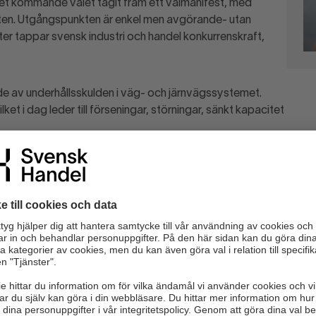
det kommande valet tagit fram ett valmanifest, med
ten. Utgångspunkten är enkel men avgörande- utan
er tappar svensk industri och handel konkurrenskraft,
e av underhållsskulden i väg- och järnvägssystemet.
ilket i dag leder till förseningar, störningar, sänkt kapacitet
mmet, men ambitionerna är otillräckliga – särskilt för
tiden. Det behövs en blocköverskridande politisk
ersatta underhållet.
ras högre i de samhällsekonomiska kalkyler som styr
rastrukturen. I dag undervärderas nyttan av
ekonomiska nytta de skapar. Det leder till att
tivitet och effektivitet nedprioriteras. Framtagandet av
tigt första steg. Om Sverige menar allvar med att stärka