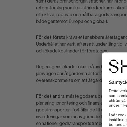
samt deras branschorganisationer, har inför 
reformförslag som kan stärka konkurrenskraf
effektiva, robusta och hållbara godstransport
både gentemot Europa och globalt.
För det första
krävs ett snabbare återtagand
Underhållet har varit eftersatt under lång tid, v
och ökade kostnader för företagen.
Regeringens ökade fokus på underhåll är välko
järnvägen där åtgärderna är för långt fram i 
överenskommelse om att åtgärda hela det eft
För det andra
måste godsets betydelse värde
planering, prioritering och finansiering av inf
godstransporter i förhållande till den samhälls
investeringar som är avgörande för vår produk
en nationell godstransportstrategi var ett vik