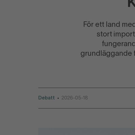
För ett land me
stort impor
fungerand
grundläggande för
Debatt
2026-05-18
•