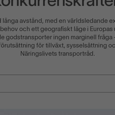
konkurrenskrafte
d långa avstånd, med en världsledande exp
tbehov och ett geografiskt läge i Europas u
e godstransporter ingen marginell fråga –
utsättning för tillväxt, sysselsättning oc
Näringslivets transportråd.