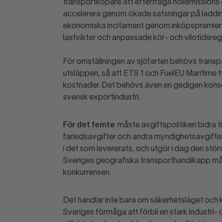
transportköpare att efterfråga nollemissions- 
accelerera genom ökade satsningar på laddinf
ekonomiska incitament genom inköpspremier och
lastvikter och anpassade kör- och vilotidsregl
För omställningen av sjöfarten behövs transpare
utsläppen, så att ETS 1 och FuelEU Maritime tyd
kostnader. Det behövs även en gedigen kons
svensk exportindustri.
För det femte
måste avgiftspolitiken bidra t
farledsavgifter och andra myndighetsavgifter 
i det som levererats, och utgör i dag den s
Sveriges geografiska transporthandikapp mås
konkurrensen.
Det handlar inte bara om säkerhetsläget och k
Sveriges förmåga att förbli en stark industri-