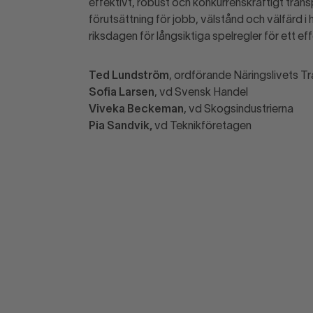
effektivt, robust och konkurrenskraftigt tran
förutsättning för jobb, välstånd och välfärd 
riksdagen för långsiktiga spelregler för ett ef
Ted Lundström
, ordförande Näringslivets T
Sofia Larsen
, vd Svensk Handel
Viveka Beckeman
, vd Skogsindustrierna
Pia Sandvik,
v
d Teknikföretagen