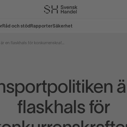
or
Råd och stöd
Rapporter
Säkerhet
Transportpolitiken är en flaskhals för konkurrenskraften
nsportpolitiken ä
flaskhals för