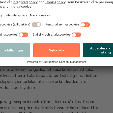
odsets roll väger tyngre i beslutsunderlagen.
er själva, är det mer effektivt för
ektivt. Att öka lastvolymerna är ett av
ektiva sätten att öka kapaciteten i
r.
öka genom att möjliggöra längre och tyngre lastbilar, tåg
et mer effektivt för godset att resa kollektivt. Att öka
iva sätten att öka kapaciteten i befintlig infrastruktur.
tsläppen per tonkilometer, sänker kostnaderna för
ktivt transportsystem.
a vägtransporter och sjöfart stärkas på ett sätt som
 politik som gör det attraktivt snarare än kostsamt för