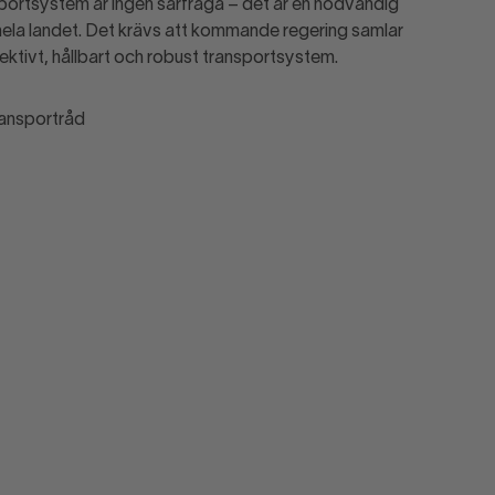
sportsystem är ingen särfråga – det är en nödvändig
i hela landet. Det krävs att kommande regering samlar
fektivt, hållbart och robust transportsystem.
ransportråd