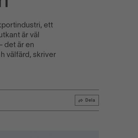
n
ortindustri, ett
tkant är väl
 det är en
h välfärd, skriver
Dela