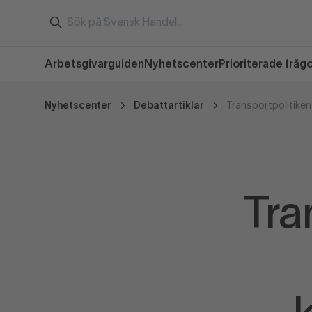
Arbetsgivarguiden
Nyhetscenter
Prioriterade fråg
Nyhetscenter
Debattartiklar
Tra