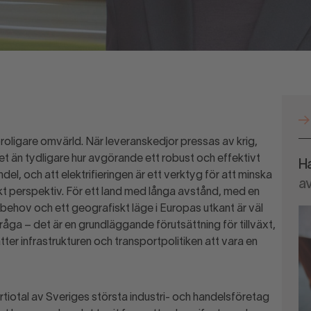
oroligare omvärld. När leveranskedjor pressas av krig,
et än tydligare hur avgörande ett robust och effektivt
Ha
el, och att elektrifieringen är ett verktyg för att minska
a
skt perspektiv. För ett land med långa avstånd, med en
tbehov och ett geografiskt läge i Europas utkant är väl
åga – det är en grundläggande förutsättning för tillväxt,
tter infrastrukturen och transportpolitiken att vara en
rtiotal av Sveriges största industri- och handelsföretag