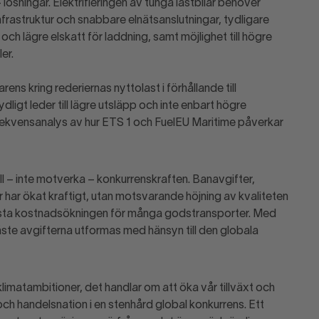
lösningar. Elektrifieringen av tunga lastbilar behöver
rastruktur och snabbare elnätsanslutningar, tydligare
 lägre elskatt för laddning, samt möjlighet till högre
er.
ns kring rederiernas nyttolast i förhållande till
ligt leder till lägre utsläpp och inte enbart högre
ekvensanalys av hur ETS 1 och FuelEU Maritime påverkar
ill – inte motverka – konkurrenskraften. Banavgifter,
har ökat kraftigt, utan motsvarande höjning av kvaliteten
törsta kostnadsökningen för många godstransporter. Med
te avgifterna utformas med hänsyn till den globala
limatambitioner, det handlar om att öka vår tillväxt och
 och handelsnation i en stenhård global konkurrens. Ett