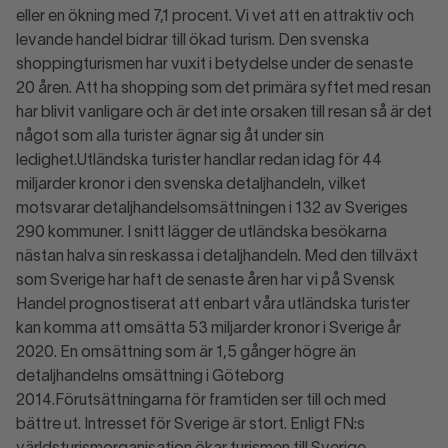
eller en ökning med 7,1 procent. Vi vet att en attraktiv och
levande handel bidrar till ökad turism. Den svenska
shoppingturismen har vuxit i betydelse under de senaste
20 åren. Att ha shopping som det primära syftet med resan
har blivit vanligare och är det inte orsaken till resan så är det
något som alla turister ägnar sig åt under sin
ledighet.Utländska turister handlar redan idag för 44
miljarder kronor i den svenska detaljhandeln, vilket
motsvarar detaljhandelsomsättningen i 132 av Sveriges
290 kommuner. I snitt lägger de utländska besökarna
nästan halva sin reskassa i detaljhandeln. Med den tillväxt
som Sverige har haft de senaste åren har vi på Svensk
Handel prognostiserat att enbart våra utländska turister
kan komma att omsätta 53 miljarder kronor i Sverige år
2020. En omsättning som är 1,5 gånger högre än
detaljhandelns omsättning i Göteborg
2014.Förutsättningarna för framtiden ser till och med
bättre ut. Intresset för Sverige är stort. Enligt FN:s