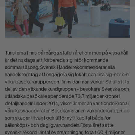
Turisterna finns på många ställen året om men på vissa håll
är det nu dags att förbereda sig inför kommande
sommarsäsong. Svensk Handel rekommenderar alla
handelsföretag att engagera sig lokalt och lära sig mer om
vilka besökargrupper som finns där man verkar. Se till att ta
del av den växande kundgruppen - besökare!Svenska och
utländska besökare spenderade 73,7 miljarder kronor i
detaljhandeln under 2014, vilket är mer än var tionde krona i
våra kassaapparater. Besökarna är en växande kundgrupp
som skapar tillväxt och tillför nytt kapital både för
sällanköps- och dagligvaruhandeln.Förra året satte
svenskt rekord i antal övernattningar, totalt 60,4 miljoner