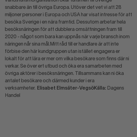
världsturismorganisation ökar turismen till Sverige
snabbare än till övriga Europa. Utöver det vet vi att 28
miljoner personer i Europa och USA har visat intresse för att
besöka Sverige i en nära framtid. Dessutom arbetar hela
besöksnäringen för att dubblera omsättningen fram till
2020 - något som bara kan uppnås när varje bransch inom
näringen når sina mål.Mitt råd till er handlare är att inte
förbise den här kundgruppen utan istället engagera er
lokalt för att lära er mer om vilka besökare som finns där ni
verkar. Se över ert utbud och öka era samarbeten med
övriga aktörer i besöksnäringen. Tillsammans kan ni öka
antalet besökare och därmed kunder i era
verksamheter.
Elisabet Elmsäter-Vegsö
Källa:
Dagens
Handel