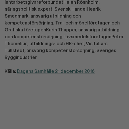
lantarbetsgivareförbundet
Helen Rönnholm,
näringspolitisk expert, Svensk Handel
Henrik
Smedmark, ansvarig utbildning och
kompetensförsörjning, Trä- och möbelföretagen och
Grafiska företagen
Karin Thapper, ansvarig utbildning
och kompetensförsörjning, Livsmedelsföretagen
Peter
Thomelius, utbildnings- och HR-chef, Visita
Lars
Tullstedt, ansvarig kompetensförsörjning, Sveriges
Byggindustrier
Källa:
Dagens Samhälle 21 december 2016