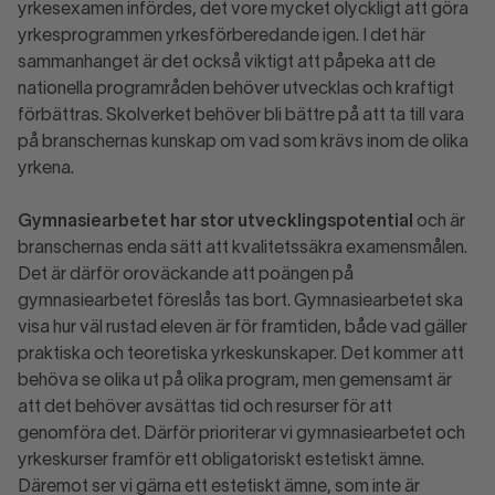
yrkesexamen infördes, det vore mycket olyckligt att göra
yrkesprogrammen yrkesförberedande igen. I det här
sammanhanget är det också viktigt att påpeka att de
nationella programråden behöver utvecklas och kraftigt
förbättras. Skolverket behöver bli bättre på att ta till vara
på branschernas kunskap om vad som krävs inom de olika
yrkena.
Gymnasiearbetet har stor utvecklingspotential
och är
branschernas enda sätt att kvalitetssäkra examensmålen.
Det är därför oroväckande att poängen på
gymnasiearbetet föreslås tas bort. Gymnasiearbetet ska
visa hur väl rustad eleven är för framtiden, både vad gäller
praktiska och teoretiska yrkeskunskaper. Det kommer att
behöva se olika ut på olika program, men gemensamt är
att det behöver avsättas tid och resurser för att
genomföra det. Därför prioriterar vi gymnasiearbetet och
yrkeskurser framför ett obligatoriskt estetiskt ämne.
Däremot ser vi gärna ett estetiskt ämne, som inte är