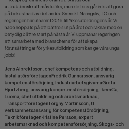
Yrkesprogrammens kvalitet, status och
attraktionskraft
måste öka, men det ena går inte att göra
på bekostnad av det andra. Svenskt Näringsliv, LO och
regeringen har utnämnt 2016 till Yrkesutbildningens år. Vi
hade hoppats på ett bättre slut på året och räknar med en
betydlig bättre start på nästa år. Vi uppmanar regeringen
att samarbeta med branscherna för att skapa
förutsättningar för yrkesutbildning som kan ge våra unga
jobb!
Jens Albrektsson, chef kompetens och utbildning,
Installatörsföretagen
Fredrik Gunnarsson, ansvarig
kompetensförsörjning, Industriarbetsgivarna
Greta
Hjortzberg, ansvarig kompetensförsörjning, Ikem
Caj
Luoma, chef utbildning och arbetsmarknad,
Transportföretagen
Torgny Martinsson, tf
verksamhetsansvarig för kompetensförsörjning,
Teknikföretagen
Kristine Persson, expert
arbetsmarknad och kompetensförsörjning, Skogs- och