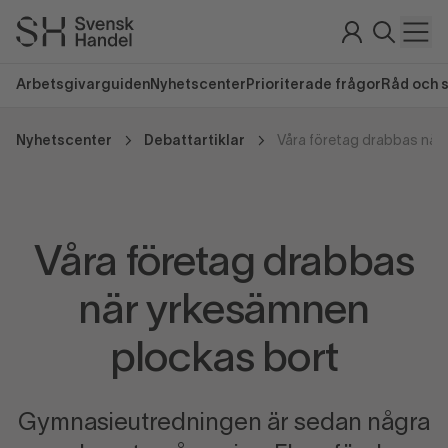
Arbetsgivarguiden
Nyhetscenter
Prioriterade frågor
Råd och 
Nyhetscenter
Debattartiklar
Våra företag drabbas
när yrkesämnen
plockas bort
Gymnasieutredningen är sedan några