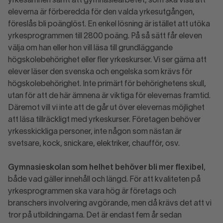
yrkesämnen samt att gymnasiearbetet, som ska visa att
eleverna är förberedda för den valda yrkesutgången,
föreslås bli poänglöst. En enkel lösning är istället att utöka
yrkesprogrammen till 2800 poäng. På så sätt får eleven
välja om han eller hon vill läsa till grundläggande
högskolebehörighet eller fler yrkeskurser. Vi ser gärna att
elever läser den svenska och engelska som krävs för
högskolebehörighet. Inte primärt för behörighetens skull,
utan för att de här ämnena är viktiga för elevernas framtid.
Däremot vill vi inte att de går ut över elevernas möjlighet
att läsa tillräckligt med yrkeskurser. Företagen behöver
yrkesskickliga personer, inte någon som nästan är
svetsare, kock, snickare, elektriker, chaufför, osv.
Gymnasieskolan som helhet behöver bli mer flexibel
,
både vad gäller innehåll och längd. För att kvaliteten på
yrkesprogrammen ska vara hög är företags och
branschers involvering avgörande, men då krävs det att vi
tror på utbildningarna. Det är endast fem år sedan