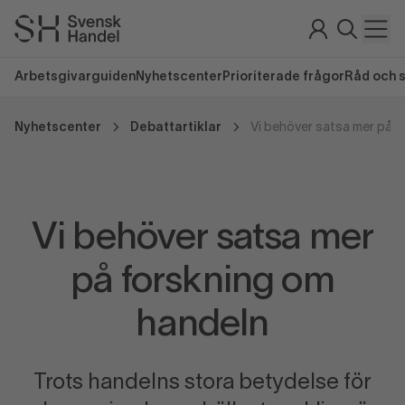
Arbetsgivarguiden
Nyhetscenter
Prioriterade frågor
Råd och 
Nyhetscenter
Debattartiklar
Vi behöver satsa mer på f
Vi behöver satsa mer
på forskning om
handeln
Trots handelns stora betydelse för