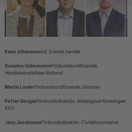
Karin Johansson
Vd, Svensk handel
Susanna Gideonsson
Förbundsordförande,
Handelsanställdas förbund
Martin Linder
Förbundsordförande, Unionen
Petter Skogar
Förbundsdirektör, Arbetsgivarföreningen
KFO
Jens Jacobsson
Förbundsdirektör, Civilekonomerna