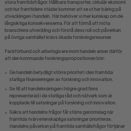
stora framtidsfrågor. Hållbara transporter, cirkulär ekonomi
och hur framtidens städer kommer att se ut har bäring på
utvecklingen i handeln. Här behöver vi mer kunskap om de
långsiktiga konsekvenserna. För att förmå att möta
branschens utveckling och förstå dess roll och påverkan
på övriga samhället krävs ökade forskningsresurser.
Fackförbund och arbetsgivare inom handeln anser därför
att den kommande forskningspropositionen bör:
Ge handeln betydligt större prioritet i den framtida
statliga finansieringen av forskning och innovation.
Se till att handelsnäringen i högre grad finns
representerad i de statliga råd och nätverk som är
kopplade till satsningar på forskning och innovation.
Säkra att handelns frågor får större genomslag när
framtida tvärvetenskapliga satsningar prioriteras.
Handelns påverkan på framtida samhällsfrågor förtjänar