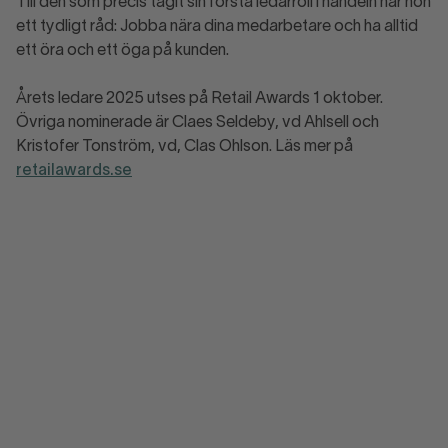
Till den som precis tagit sin första ledarroll i handeln har hon
ett tydligt råd: Jobba nära dina medarbetare och ha alltid
ett öra och ett öga på kunden.
Årets ledare 2025 utses på Retail Awards 1 oktober.
Övriga nominerade är Claes Seldeby, vd Ahlsell och
Kristofer Tonström, vd, Clas Ohlson. Läs mer på
retailawards.se