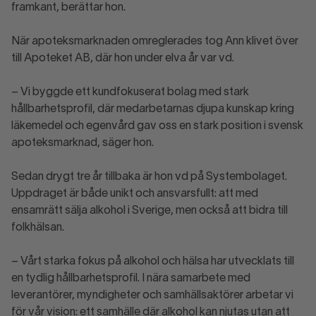
framkant, berättar hon.
När apoteksmarknaden omreglerades tog Ann klivet över
till Apoteket AB, där hon under elva år var vd.
– Vi byggde ett kundfokuserat bolag med stark
hållbarhetsprofil, där medarbetarnas djupa kunskap kring
läkemedel och egenvård gav oss en stark position i svensk
apoteksmarknad, säger hon.
Sedan drygt tre år tillbaka är hon vd på Systembolaget.
Uppdraget är både unikt och ansvarsfullt: att med
ensamrätt sälja alkohol i Sverige, men också att bidra till
folkhälsan.
– Vårt starka fokus på alkohol och hälsa har utvecklats till
en tydlig hållbarhetsprofil. I nära samarbete med
leverantörer, myndigheter och samhällsaktörer arbetar vi
för vår vision: ett samhälle där alkohol kan njutas utan att