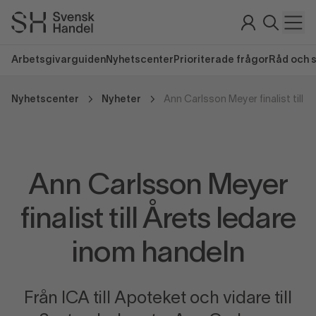
Arbetsgivarguiden
Nyhetscenter
Prioriterade frågor
Råd och 
Nyhetscenter
Nyheter
Ann Carlsson Meyer
finalist till Årets ledare
inom handeln
Från ICA till Apoteket och vidare till