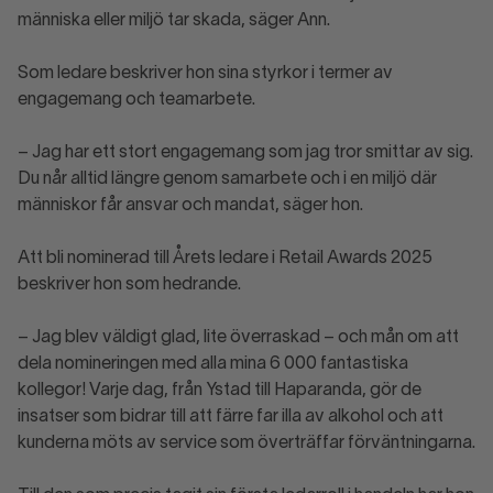
människa eller miljö tar skada, säger Ann.
Som ledare beskriver hon sina styrkor i termer av
engagemang och teamarbete.
– Jag har ett stort engagemang som jag tror smittar av sig.
Du når alltid längre genom samarbete och i en miljö där
människor får ansvar och mandat, säger hon.
Att bli nominerad till Årets ledare i Retail Awards 2025
beskriver hon som hedrande.
– Jag blev väldigt glad, lite överraskad – och mån om att
dela nomineringen med alla mina 6 000 fantastiska
kollegor! Varje dag, från Ystad till Haparanda, gör de
insatser som bidrar till att färre far illa av alkohol och att
kunderna möts av service som överträffar förväntningarna.