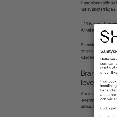
Handelsanställdas f
har svängt i frågan.
– Vi tycker att bra
Annelie Karlsson, 2
Svensk Handels bran
omställningen. Utgån
kunden väljer levera
Branschöver
leveranser
Apoteket, som är et
leveranser från 40 t
erbjuder nu enbart fo