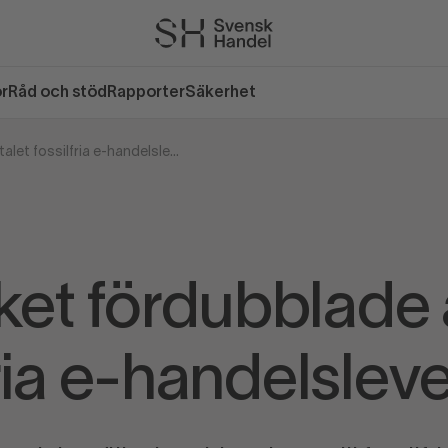
or
Råd och stöd
Rapporter
Säkerhet
Apoteket fördubblade antalet fossilfria e-handelsleveranser
et fördubblade 
fria e-handelslev