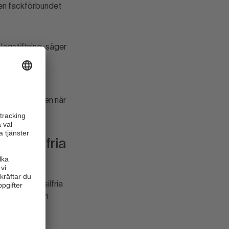
men fackförbundet
lagstiftning, säger
gt verktyg i
al i checkouten när
 fossilfria
ndelen fossilfria
get längre och