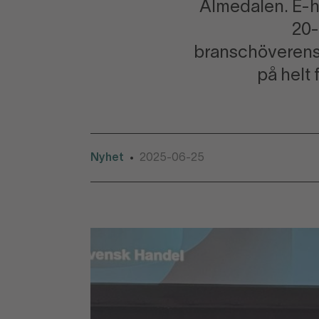
Almedalen. E-han
20-
branschöverensk
på helt 
Nyhet
2025-06-25
•