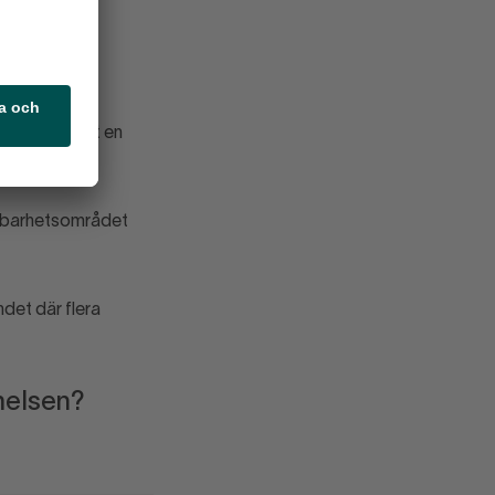
aret från
ef på Lyko.
arna och
el, har varit en
llbarhetsområdet
det där flera
melsen?