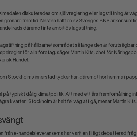
Almedalen diskuterades om självreglering eller lagstiftning är vä
n grönare framtid. Nästan hälften av Sveriges BNP är konsumtio
andel räds däremot inte ambitiös lagstiftning.
 lagstiftning på hållbarhetsområdet så länge den är förutsägbar 
spelregler för alla företag. säger Martin Kits, chef för Näringspol
vensk Handel.
zon i Stockholms innerstad tycker han däremot hör hemma i pap
 på typiskt dålig klimatpolitik. Att med ett års framförhållning i
några kvarter i Stockholm är helt fel väg att gå, menar Martin Kit
svängt
 från e-handelsleveranserna har varit en flitigt debatterad fråg