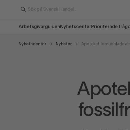
Arbetsgivarguiden
Nyhetscenter
Prioriterade fråg
Nyhetscenter
Nyheter
Apotek
fossil