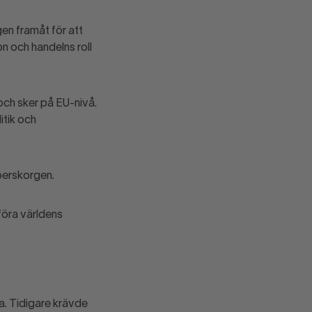
gen framåt för att
n och handelns roll
och sker på EU-nivå.
itik och
perskorgen.
nföra världens
s.
a. Tidigare krävde