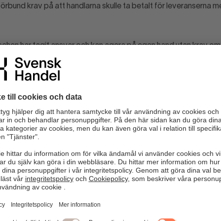
örbund krav på att handlarna skulle ta betalt för leveranserna 
nschen har tagit ansvar och kan agera på egen hand utan krav om 
:e vice ordförande på Handelsanställdas förbund.
schöverenskommelse för fossilfria leveranser har varit ett vikti
gspunkten är att den fossilfria leveransen blir norm och förstav
ns.
enskommelsen bidrar till att skala upp
t av de anslutna företagen i Branschöverenskommelsen, ökade a
ill 80 procent på bara ett år. Skönhetsbolaget Lyko har gått ste
ssilfria leveransalternativ i sin checkout.