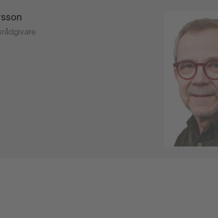
rsson
srådgivare