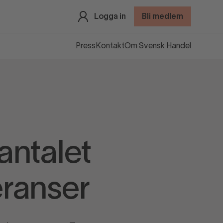
Logga in
Bli medlem
Press
Kontakt
Om Svensk Handel
antalet
eranser