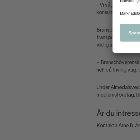
- Vi såg att vi kund
konsumenterna har 
Branschöverenskomm
transportörerna. Äv
viktig spelare i sats
– Branschöverensko
helt på frivillig vä
Under Almedalsveck
medlemsföretag, bla
Är du intres
Kontakta Arne B. An