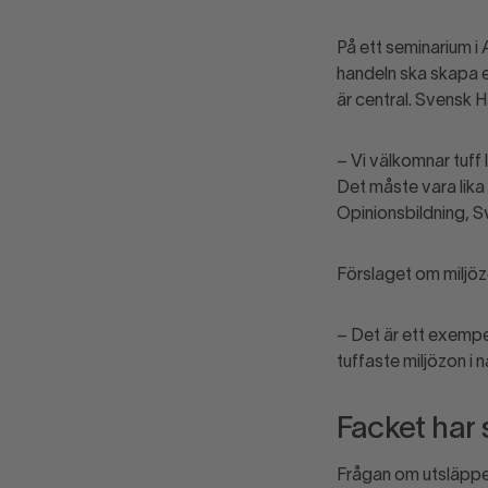
På ett seminarium i 
handeln ska skapa e
är central. Svensk H
– Vi välkomnar tuff
Det måste vara lika 
Opinionsbildning, S
Förslaget om miljö
– Det är ett exempel
tuffaste miljözon i 
Facket har 
Frågan om utsläppen