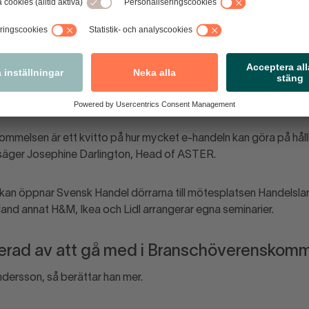
e nå 99 procent av befolkningen med fossilfria leveranser. Gensv
varit väldigt positivt, säger Tom Thörnblom, kommunikationsch
elsen har varit ett varit lyckosamt samarbete mellan e-handl
en ASTER, en innovationssatsning från Vinnova för hållbar e-hand
ningen.
mmelsen är ett kvitto på hur mycket e-handeln kan göra på hå
g, säger Josephine Darlington, Head of ASTER.
an öppnar Svensk Handel dörrarna till mötesplatsen Handelslan
nd annat H&M, Ikea och Lidl arrangerar egna seminarier.
serad av att gå med i Branschöverenskom
dersson, så berättar han mer.