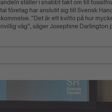
deln ställer i snabbt takt om till fossilfri
tal företag har anslutit sig till Svensk Han
ommelse. ”Det är ett kvitto på hur myck
frivillig väg”, säger Josephine Darlington 