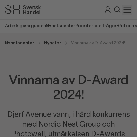
Arbetsgivarguiden
Nyhetscenter
Prioriterade frågor
Råd och 
Nyhetscenter
Nyheter
Vinnarna av D-Award 2024!
Vinnarna av D-Award
2024!
Djerf Avenue vann, i hård konkurrens
med Nordic Nest Group och
Photowall, utmärkelsen D-Awards