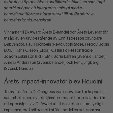
avbrutna köp och ökat kundtillfredsställelsen samtidigt
som förmågan att integreras smidigt med e-
handelsplattformar bidrar starkt till att förbättra e-
handelns konkurrenskraft.
Vinnarna till D-Award Årets E-handel och Årets Leverantör
utsåg av en jury bestående av Linn Tagesson (grundare
Babyshop), Paul Fischbein (RevolutionRace), Freddy Sobin
(XXL), Hans Olsson (Ellos), Catrin Folkesson (Rexel),
Joakim Eskilsson (Fd H&M), Sofia Larsen (Svensk Handel),
Arne B Andersson (Svensk Handel) och Per Ljungberg
(Svensk Handel).
Årets Impact-innovatör blev Houdini
Temat för årets D-Congress var Innovation for Impact. I
samarbete med nyhetstjänsten Impact Loop delades i år
ett specialpris av D-Award ut till den retailer som tydligt
implementerat hållbarhet i affärsmodellen och som har