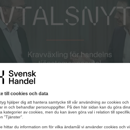
tt nr 4 här
de avtal och cirka 80 000 medarbetare berörs. Dennis Lager le
 sida.