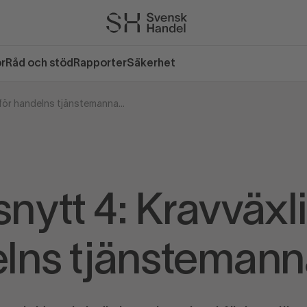
or
Råd och stöd
Rapporter
Säkerhet
Avtalsnytt 4: Kravväxling för handelns tjänstemannaavtal
snytt 4: Kravväxli
lns tjänstemann