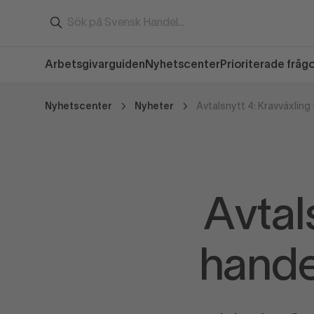
Arbetsgivarguiden
Nyhetscenter
Prioriterade fråg
Nyhetscenter
Nyheter
Avtal
hande