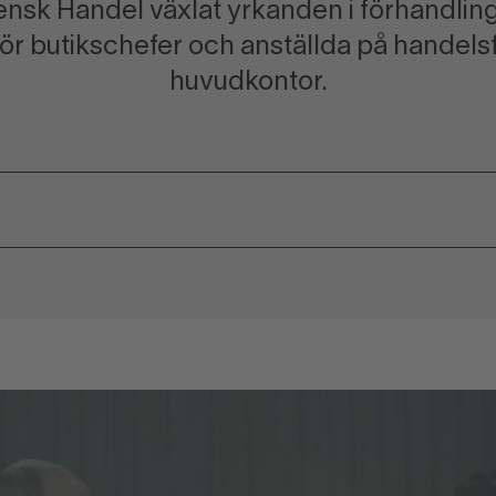
ensk Handel växlat yrkanden i förhandli
för butikschefer och anställda på handel
huvudkontor.