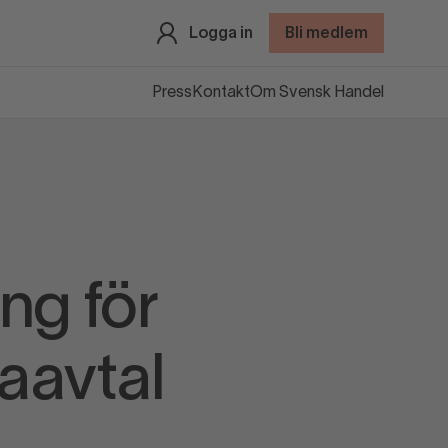
Logga in
Bli medlem
Press
Kontakt
Om Svensk Handel
ng för
aavtal