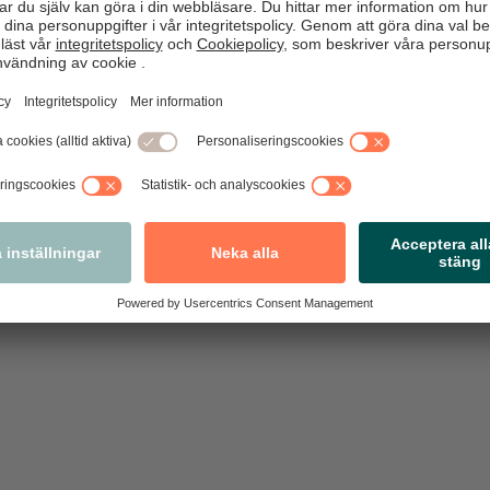
nis Lager i avsnitt 4 av Avtalsnytt där vi följer utvecklingen i år
vensk Handels kommunikationschef Hans Tjernström.