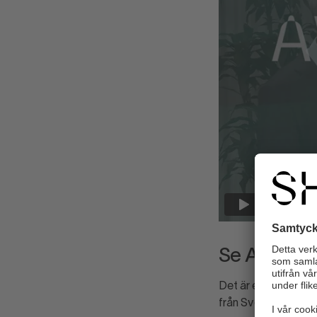
Se Avtalsny
Det är ett omfattan
från Svensk Handels