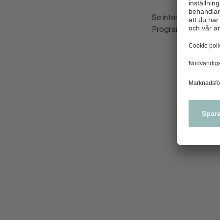
Se intervjun med Den
Programledare är S