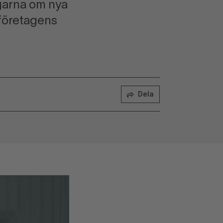
ngarna om nya
sföretagens
Dela