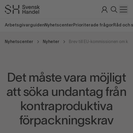
Arbetsgivarguiden
Nyhetscenter
Prioriterade frågor
Råd och 
Nyhetscenter
Nyheter
Det måste vara möjligt
att söka undantag från
kontraproduktiva
förpackningskrav