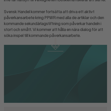
inte tar hänsyn till verkligheten i butikerna riskerar att slå fel.
Svensk Handel kommer fortsätta att driva ett aktivt
påverkansarbete kring PPWR med alla de artiklar och den
kommande sekundärlagstiftning som påverkar handeln i
stort och smått. Vi kommer att hålla en nära dialog för att
söka inspel till kommande påverkansarbete.
Ladda ner material
Ensuring environmental and climate‑positive
packaging regulation in the Nordics.pdf