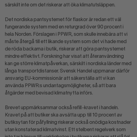
särskilt inte om det riskerar att öka klimatutsläppen.
Det nordiska pantsystemet för flaskor är redan ett väl
fungerande system med en returgrad över 90 procent i
hela Norden. Förslagen i PPWR, som skulle innebära att vi
måste återgå till ett likande system som det vi hade med
de röda backarna i butik, riskerar att göra pantsystemet
mindre effektivt. Forskning har visat att återanvändning
kan ge större klimatpåverkan, särskilt i nordiska länder med
långa transportdistanser. Svensk Handel uppmanar därför
ansvarig EU-kommissionär att säkerställa att vi kan
använda PPWR:s undantagsmöjligheter, så att bara
åtgärder med bevisad klimatnytta införs.
Brevet uppmärksammar också refill-kravet i handeln.
Kravet på att butiker ska avsätta upp till 10 procent av
butiksytan för påfyllning riskerar också onödiga kostnader
utan konstaterad klimatvinst. Ett stelbent regelverk som