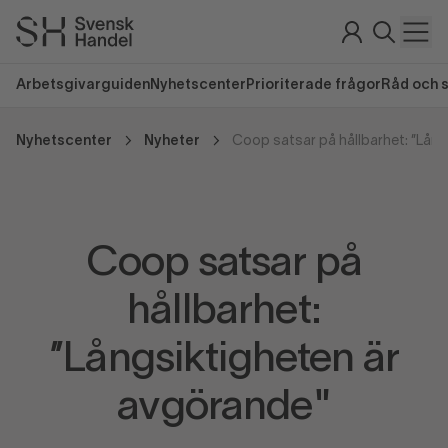
Arbetsgivarguiden
Nyhetscenter
Prioriterade frågor
Råd och 
Nyhetscenter
Nyheter
Coop satsar på
hållbarhet:
’’Långsiktigheten är
avgörande"