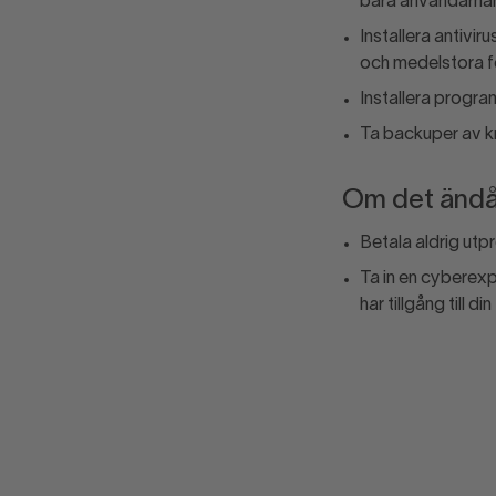
bara användarnamn
Installera antivi
och medelstora f
Installera progr
Ta backuper av kr
Om det ändå
Betala aldrig utpr
Ta in en cyberexpe
har tillgång till din