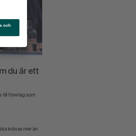
m du är ett
 till företag som
 ska krävas mer än