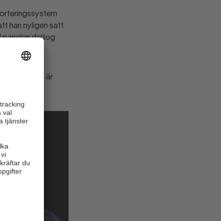
porteringssystem
t han nyligen satt
 I panelen deltog
skhandel.se är
ing.