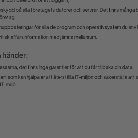
 och lösenord för att logga in).
russkydd på alla företagets datorer och servrar. Det finns många
öretag.
amuppdateringar för alla de program och operativsystem du anv
itisk affärsinformation med jämna mellanrum.
 händer:
essarna, det finns inga garantier för att du får tillbaka din data.
rt som kan hjälpa er att återställa IT-miljön och säkerställa att 
 IT-miljö.