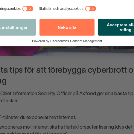
a tips för att förebygga cyberbrott o
ag
 Chief Information Security Officer på Axfood ger sina bästa tips
attacker:
 IT-tjänster du exponerar mot internet.
 exponeras mot internet ska ha flerfaktorsautentisering (dvs det