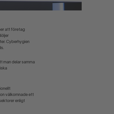
er att företag
öljer
eter. Cyberhygien
ds.
att man delar samma
iska
onellt
sson välkomnade ett
ektorer enligt