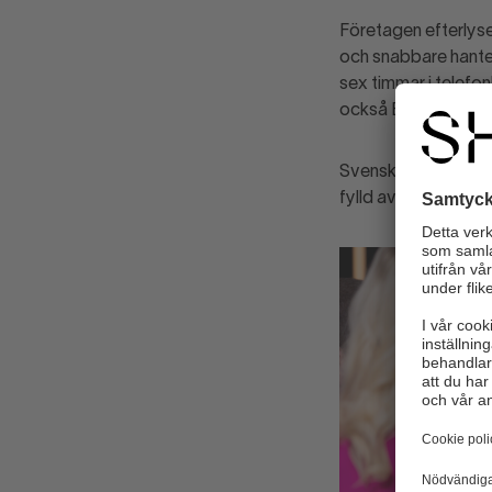
Företagen efterlyse
och snabbare hanter
sex timmar i telefonk
också Elin Ryrfeldt
Svensk Handels 9 0
fylld av matnyttig 