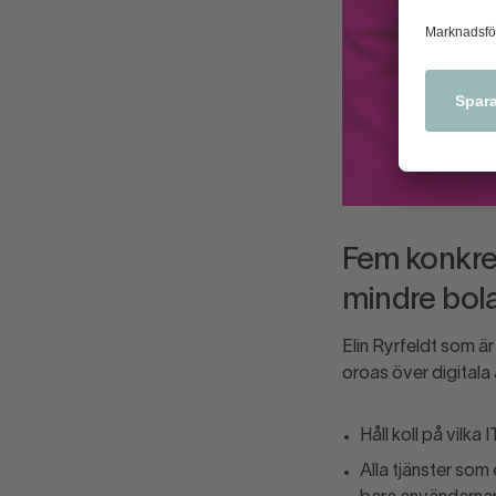
Fem konkret
mindre bol
Elin Ryrfeldt som är
oroas över digitala 
Håll koll på vilka
Alla tjänster som