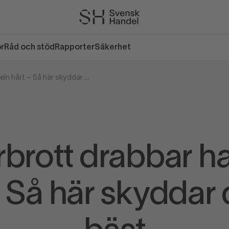
or
Råd och stöd
Rapporter
Säkerhet
Cyberbrott drabbar handeln hårt – Så här skyddar du dig bäst
brott drabbar h
– Så här skyddar 