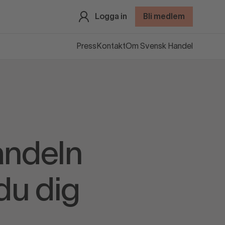
Logga in
Bli medlem
Press
Kontakt
Om Svensk Handel
andeln
du dig