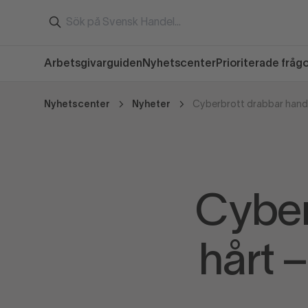
Arbetsgivarguiden
Nyhetscenter
Prioriterade fråg
Nyhetscenter
Nyheter
Cyber
hårt 