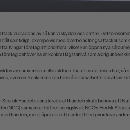
v attack vi drabbas av så kan vi skydda oss bättre. Det förekomm
ra håll samtidigt, exempelvis med överbelastningsattacker som d
tta tvingar företag att prioritera, vilket kan öppna nya sårbarh
la företag behöver ha en konkret lägstanivå som aldrig underskri
vikten av samverkan mellan aktörer för att möta dessa hot, så 
finns, även om konkurrens kan försvåra samarbetet om affärskrit
n Svensk Handel poängterade att handeln skulle behöva att Nati
er (NCC) samverkar bättre i näringslivet. NCC:s Fredrik Börje
ed handeln, men påpekade att centret först prioriterar andra s
.