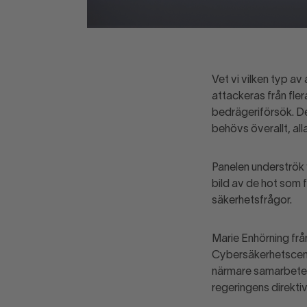
Vet vi vilken typ a
attackeras från fle
bedrägeriförsök. De
behövs överallt, al
Panelen underströk 
bild av de hot som 
säkerhetsfrågor.
Marie Enhörning frå
Cybersäkerhetscent
närmare samarbete m
regeringens direktiv