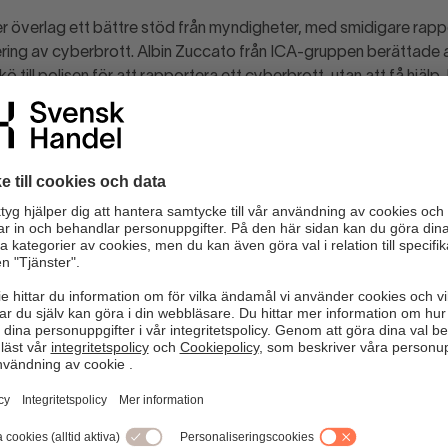
r överlag ett bättre stöd från myndigheter, med smidigare rap
ing av cyberbrott. Albin Zuccato från ICA-gruppen berättade at
ö till polisen för att rapportera ett cyberbrott, utan att få hjälp.
 från Axfood.
00 medlemsföretag sitter på enorm kunskap och hemsidan sven
information kring förebyggande arbete, skydd och skademinimer