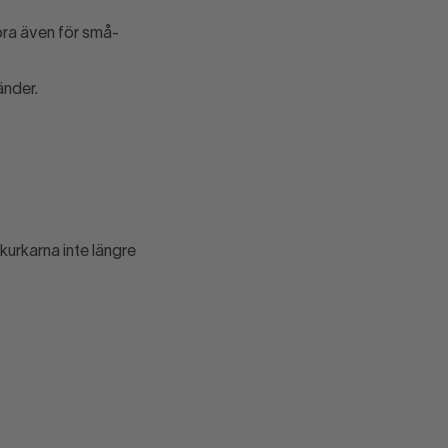
 bra även för små-
änder.
skurkarna inte längre