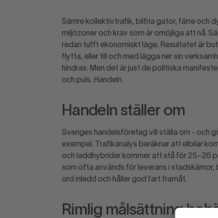
Sämre kollektivtrafik, bilfria gator, färre och
miljözoner och krav som är omöjliga att nå. Sä
redan tufft ekonomiskt läge. Resultatet är b
flytta, eller till och med lägga ner sin verksa
hindras. Men det är just de politiska manifesten
och puls. Handeln.
Handeln ställer om
Sveriges handelsföretag vill ställa om - och gö
exempel. Trafikanalys beräknar att elbilar ko
och laddhybrider kommer att stå för 25–26 pro
som ofta används för leverans i stadskärnor,
ord inledd och håller god fart framåt.
Rimlig målsättning beh