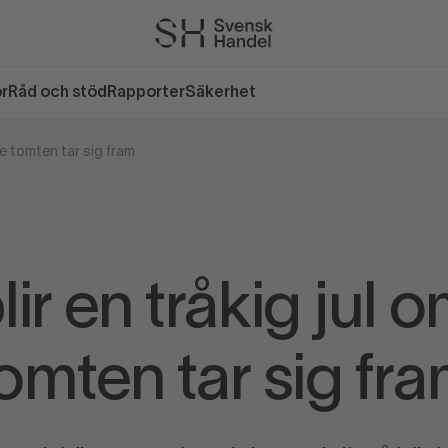
or
Råd och stöd
Rapporter
Säkerhet
nte tomten tar sig fram
lir en tråkig jul o
omten tar sig fr