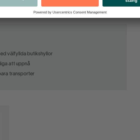
eras. Levande städer kräver fungerande transporter. Det
ed välfyllda butikshyllor
liga att uppnå
lbara transporter