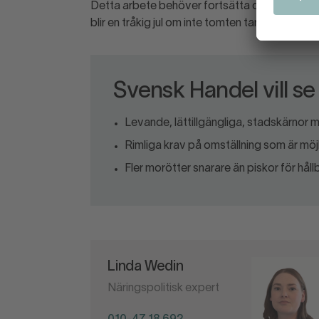
Detta arbete behöver fortsätta och intensifi
blir en tråkig jul om inte tomten tar sig fram.
Svensk Handel vill se
Levande, lättillgängliga, stadskärnor m
Rimliga krav på omställning som är möj
Fler morötter snarare än piskor för hål
Linda Wedin
Näringspolitisk expert