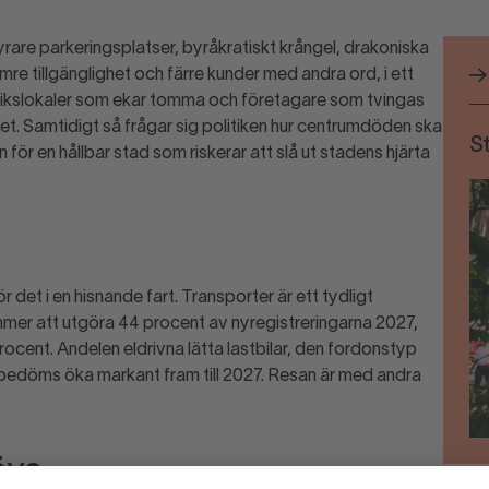
 dyrare parkeringsplatser, byråkratiskt krångel, drakoniska
mre tillgänglighet och färre kunder med andra ord, i ett
utikslokaler som ekar tomma och företagare som tvingas
mhet. Samtidigt så frågar sig politiken hur centrumdöden ska
St
 för en hållbar stad som riskerar att slå ut stadens hjärta
r det i en hisnande fart. Transporter är ett tydligt
mmer att utgöra 44 procent av nyregistreringarna 2027,
cent. Andelen eldrivna lätta lastbilar, den fordonstyp
 bedöms öka markant fram till 2027. Resan är med andra
övs