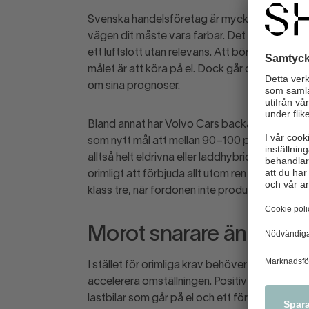
Svenska handelsföretag är mycket ambitiösa i 
vägen dit måste vara farbar. Det innebär att stä
ett luftslott utan relevans. Att börja köra tran
målet är att köra på el. Dock går det inte att 
om sina prognoser.
Bland annat har Volvo Cars backat från sitt mål
som nytt mål att mellan 90–100 procent av den
alltså helt eldrivna eller laddhybrider. Här m
orimligt att förbjuda allt utom ren eldrift och
klass tre, när fordonen inte produceras.
Morot snarare än piska
I stället för orimliga krav behöver politiken ge 
accelerera omställningen. Positivt är att reger
lastbilar som går på el och ett förlängt och för