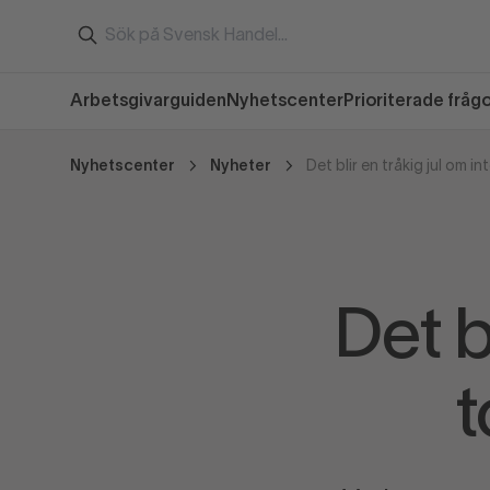
Arbetsgivarguiden
Nyhetscenter
Prioriterade fråg
Nyhetscenter
Nyheter
Det blir en tråkig jul om i
Det b
t