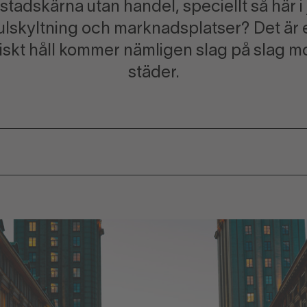
stadskärna utan handel, speciellt så här i 
 julskyltning och marknadsplatser? Det är 
itiskt håll kommer nämligen slag på slag m
städer.