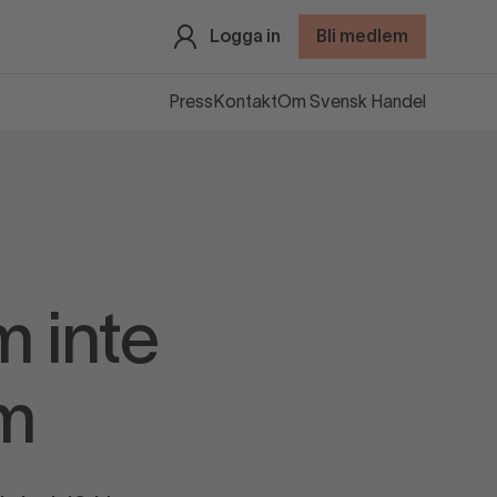
Logga in
Bli medlem
Press
Kontakt
Om Svensk Handel
m inte
am