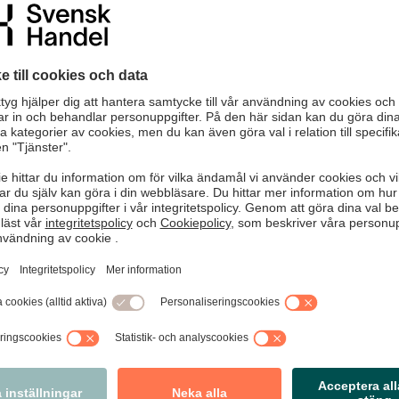
arbetet med att bli mer hållbara. Vi delar målet, men
lla rimliga krav som är möjliga att uppnå. Annars blir allt
sporter helt på el är en sådan del. Vi delar ambitionen -
ställa om över en natt. Flera fordonstillverkare har backat
 om att endast sälja elbilar från 2030. I stället har man
 globala försäljningen ska vara elektrifierade fordon,
åste politiken hörsamma verkligheten. Det är exempelvis helt
 därmed exkludera hybrider, som är fallet med miljözon
tillräckliga och långsiktiga incitament i syfte att
ingen infört Klimatpremien. Ett investeringsstöd för lätta
stärkt stöd för tunga ellastbilar samt laddinfrastruktur.