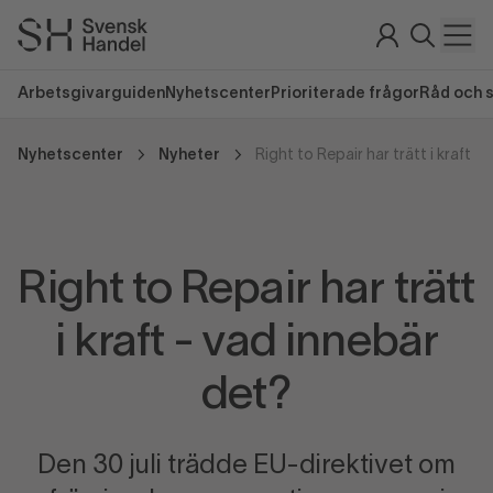
Arbetsgivarguiden
Nyhetscenter
Prioriterade frågor
Råd och 
Nyhetscenter
Nyheter
Right to Repair har trätt i kraft -
Right to Repair har trätt
i kraft - vad innebär
det?
Den 30 juli trädde EU-direktivet om