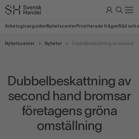
Arbetsgivarguiden
Nyhetscenter
Prioriterade frågor
Råd och 
Nyhetscenter
Nyheter
Dubbelbeskattning av
second hand bromsar
företagens gröna
omställning