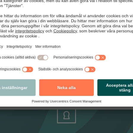
a en mer rättvisande sammanslagen summa istället.
utvecklingen presenteras nu i milja
t presentera omsättningsutvecklingen som en indexerad siffra o
ar i miljarder kronor istället, Något som ger en tydligare bild a
rakt av kommer att kunna jämföra kommande e-handelsindikator
rorna, kommer vi även att inkludera historiska siffror, reviderade 
e aktuella.
bättra rapporten och göra den ännu mer användbar. Om du har frå
går det bra att kontakta Svensk Handels presstjänst.