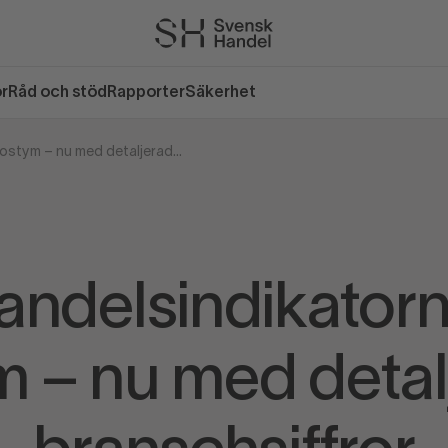
or
Råd och stöd
Rapporter
Säkerhet
E-handelsindikatorn i ny kostym – nu med detaljerade branschsiffror
andelsindikatorn 
m – nu med detal