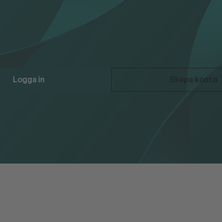
er skapa konto för att ladda ner materialet.
ikatorn september 2023
Logga in
Skapa konto