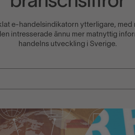
branschsiffror
klat e-handelsindikatorn ytterligare, med
en intresserade ännu mer matnyttig info
handelns utveckling i Sverige.