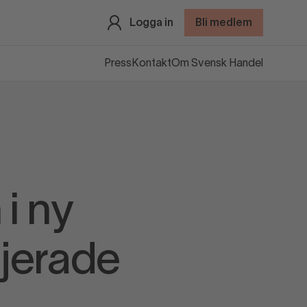
Logga in
Bli medlem
Press
Kontakt
Om Svensk Handel
i ny
jerade