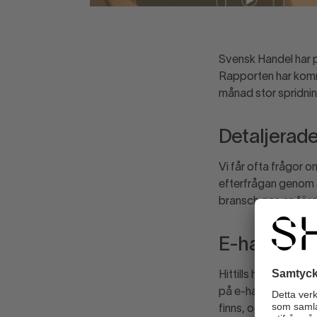
Svensk Handel har 
Rapporten har kommi
månad stor spridnin
Detaljerade
Vi får ofta frågor 
efterfrågan genom a
bransch ges en för
E-handeln ä
Hittills har vi särr
på e-handel enbart i
finns, och då det in