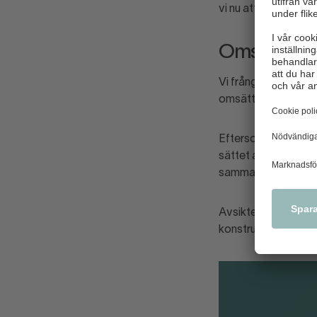
vi nu att presenter
Omsättnings
Vi frångår också at
omsättningsskattning
Eftersom man inte 
sättet att visa siff
samma format som d
Avsikten är att för
konstruktiva idéer 
Logga in