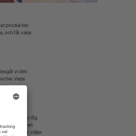
lat produkten.
, och får varje
tesgår vi den
scher. Varje
orna.
Där huvudfokus låg
ra var handlaren
delsvaror för, väljer