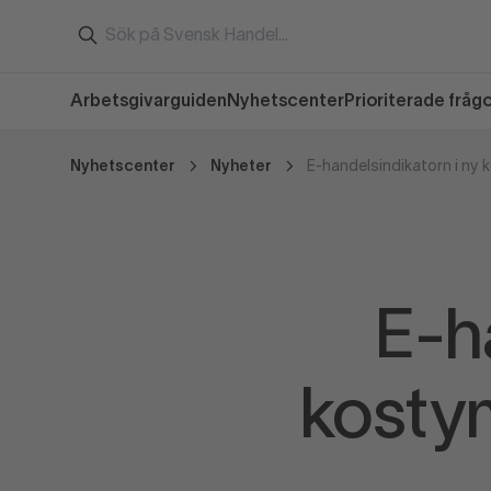
Arbetsgivarguiden
Nyhetscenter
Prioriterade fråg
Nyhetscenter
Nyheter
E-h
kosty