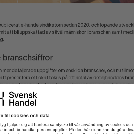
publicerat e-handelsindikatorn sedan 2020, och löpande utveck
t att bli uppskattad av såväl människor i branschen samt media
g.
 branschsiffror
om mer detaljerade uppgifter om enskilda branscher, och nu tillmö
tt presentera ett ökat fokus på ett antal av detaljhandelns bran
djupad och nedbruten bevakning, utöver de sammanställda siffr
r internationell
edovisat e-handel från svenska respektive utländska e-handlare. 
 Sverige. Men då det inte alltid är lätt för konsumenten att avgö
tressanta är hur mycket svenskarna totalt har e-handlat detaljhan