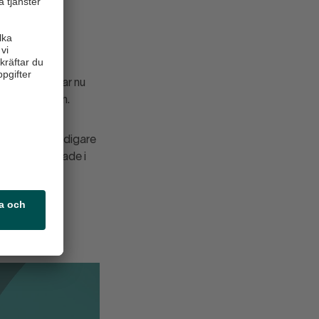
rder
ch presenterar nu
v utvecklingen.
er med det tidigare
och presenterade i
gor eller