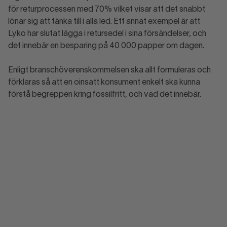
för returprocessen med 70% vilket visar att det snabbt
lönar sig att tänka till i alla led. Ett annat exempel är att
Lyko har slutat lägga i retursedel i sina försändelser, och
det innebär en besparing på 40 000 papper om dagen.
Enligt branschöverenskommelsen ska allt formuleras och
förklaras så att en oinsatt konsument enkelt ska kunna
förstå begreppen kring fossilfritt, och vad det innebär.