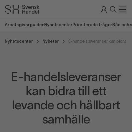
Arbetsgivarguiden
Nyhetscenter
Prioriterade frågor
Råd och 
Nyhetscenter
Nyheter
E-handelsleveranser
kan bidra till ett
levande och hållbart
samhälle