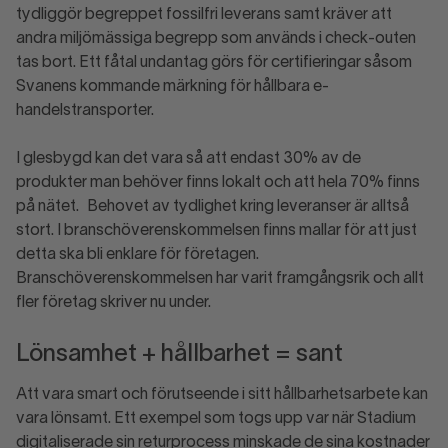
tydliggör begreppet fossilfri leverans samt kräver att
andra miljömässiga begrepp som används i check-outen
tas bort. Ett fåtal undantag görs för certifieringar såsom
Svanens kommande märkning för hållbara e-
handelstransporter.
I glesbygd kan det vara så att endast 30% av de
produkter man behöver finns lokalt och att hela 70% finns
på nätet. Behovet av tydlighet kring leveranser är alltså
stort. I branschöverenskommelsen finns mallar för att just
detta ska bli enklare för företagen.
Branschöverenskommelsen har varit framgångsrik och allt
fler företag skriver nu under.
Lönsamhet + hållbarhet = sant
Att vara smart och förutseende i sitt hållbarhetsarbete kan
vara lönsamt. Ett exempel som togs upp var när Stadium
digitaliserade sin returprocess minskade de sina kostnader