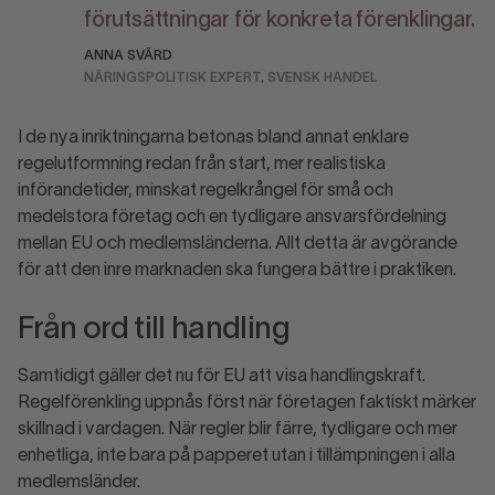
förutsättningar för konkreta förenklingar.
ANNA SVÄRD
NÄRINGSPOLITISK EXPERT, SVENSK HANDEL
I de nya inriktningarna betonas bland annat enklare
regelutformning redan från start, mer realistiska
införandetider, minskat regelkrångel för små och
medelstora företag och en tydligare ansvarsfördelning
mellan EU och medlemsländerna. Allt detta är avgörande
för att den inre marknaden ska fungera bättre i praktiken.
Från ord till handling
Samtidigt gäller det nu för EU att visa handlingskraft.
Regelförenkling uppnås först när företagen faktiskt märker
skillnad i vardagen. När regler blir färre, tydligare och mer
enhetliga, inte bara på papperet utan i tillämpningen i alla
medlemsländer.