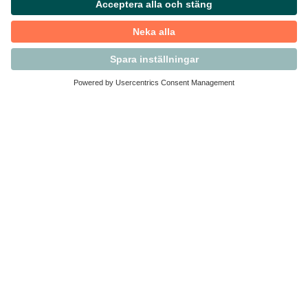
Kontakta Svensk Handel
Vi finns här för dig som medlem
Arbetsrätt och personalfrågor
Medlemskap
Affärsjuridik
Säkerhet och Varningslistan