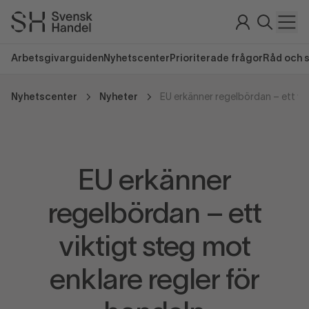
Arbetsgivarguiden
Nyhetscenter
Prioriterade frågor
Råd och 
Nyhetscenter
Nyheter
EU erkänner
regelbördan – ett
viktigt steg mot
enklare regler för