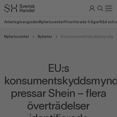
Arbetsgivarguiden
Nyhetscenter
Prioriterade frågor
Råd och 
Nyhetscenter
Nyheter
EU:s
konsumentskyddsmynd
pressar Shein – flera
överträdelser