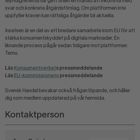
Myndigheterna har gett Shein en månad att inkomma med
svar och konkreta åtgärdsförslag. Om plattformen inte
uppfyller kraven kan rättsliga åtgärder bli aktuella.
Insatsen är en del av ett bredare samarbete inom EU för att
stärka konsumentskyddet på digitala marknader. En
liknande process pågår sedan tidigare mot plattformen
Temu.
Läs
Konsumentverket
s pressmeddelande
Läs
EU-kommissionens
pressmeddelande
Svensk Handel bevakar också frågan löpande, och håller
dig som medlem uppdaterad på vår hemsida.
Kontaktperson