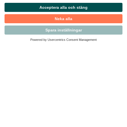
Kontakta Svensk Handel
Vi finns här för dig som medlem
Arbetsrätt och personalfrågor
Medlemskap
Affärsjuridik