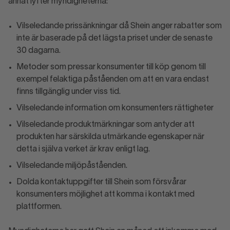
annat lyfter myndigheterna:
Vilseledande prissänkningar då Shein anger rabatter som
inte är baserade på det lägsta priset under de senaste
30 dagarna.
Metoder som pressar konsumenter till köp genom till
exempel felaktiga påståenden om att en vara endast
finns tillgänglig under viss tid.
Vilseledande information om konsumenters rättigheter
Vilseledande produktmärkningar som antyder att
produkten har särskilda utmärkande egenskaper när
detta i själva verket är krav enligt lag.
Vilseledande miljöpåståenden.
Dolda kontaktuppgifter till Shein som försvårar
konsumenters möjlighet att komma i kontakt med
plattformen.