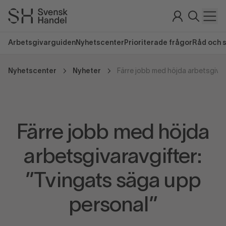
Arbetsgivarguiden
Nyhetscenter
Prioriterade frågor
Råd och 
Nyhetscenter
Nyheter
Färre jobb med höjda
arbetsgivaravgifter:
”Tvingats säga upp
personal”