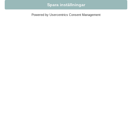
Kontakta Svensk Handel
Vi finns här för dig som medlem
Arbetsrätt och personalfrågor
Medlemskap
Affärsjuridik
Säkerhet och Varningslistan
Prenumerera på vårt nyhetsbrev