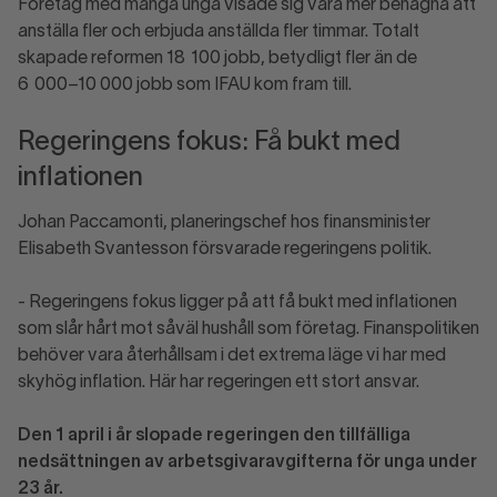
Företag med många unga visade sig vara mer benägna att
anställa fler och erbjuda anställda fler timmar. Totalt
skapade reformen 18 100 jobb, betydligt fler än de
6 000–10 000 jobb som IFAU kom fram till.
Regeringens fokus: Få bukt med
inflationen
Johan Paccamonti, planeringschef hos finansminister
Elisabeth Svantesson försvarade regeringens politik.
- Regeringens fokus ligger på att få bukt med inflationen
som slår hårt mot såväl hushåll som företag. Finanspolitiken
behöver vara återhållsam i det extrema läge vi har med
skyhög inflation. Här har regeringen ett stort ansvar.
Den 1 april i år slopade regeringen den tillfälliga
nedsättningen av arbetsgivaravgifterna för unga under
23 år.