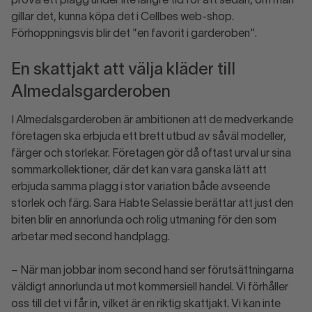
prova ett plagg under lite längre tid för att sedan, om man
gillar det, kunna köpa det i Cellbes web-shop.
Förhoppningsvis blir det "en favorit i garderoben".
En skattjakt att välja kläder till
Almedalsgarderoben
I Almedalsgarderoben är ambitionen att de medverkande
företagen ska erbjuda ett brett utbud av såväl modeller,
färger och storlekar. Företagen gör då oftast urval ur sina
sommarkollektioner, där det kan vara ganska lätt att
erbjuda samma plagg i stor variation både avseende
storlek och färg. Sara Habte Selassie berättar att just den
biten blir en annorlunda och rolig utmaning för den som
arbetar med second handplagg.
– När man jobbar inom second hand ser förutsättningarna
väldigt annorlunda ut mot kommersiell handel. Vi förhåller
oss till det vi får in, vilket är en riktig skattjakt. Vi kan inte