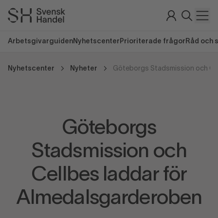
Arbetsgivarguiden
Nyhetscenter
Prioriterade frågor
Råd och 
Nyhetscenter
Nyheter
Göteborgs
Stadsmission och
Cellbes laddar för
Almedalsgarderoben