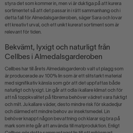
styra det som kommer in, men vi är duktiga på att kurera
sortimentet så att det passar in i rätt sammanhang och i
detta fall för Almedalsgarderoben, säger Sara och lovar
ett kreativt urval, och ett unikt kurerat sortiment som är
relevant för tiden.
Bekvämt, lyxigt och naturligt från
Cellbes i Almedalsgarderoben
Cellbes har till årets Almedalsgarderob valt ut plagg som
är producerade av 100% lin som är ett slitstarkt material
med signifikativ känsla som gör att det uppfattas både
naturligt och lyxigt. Lin går att odla i kallare klimat och för
att nå toppkvalitet på fibrerna behöver vädret vara fuktigt
och milt. Ju kallare väder, desto mindre risk för skadedjur
och därmed ett mindre behov av insektsmedel. Lin
behöver knappt någon bevattning och klarar sig bra på
mark som inte går att använda till matproduktion. Enligt