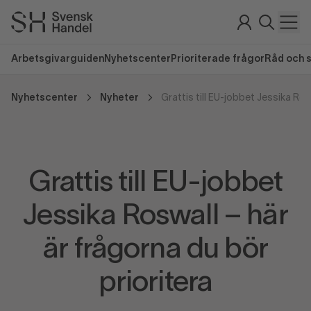
Arbetsgivarguiden
Nyhetscenter
Prioriterade frågor
Råd och 
Nyhetscenter
Nyheter
Grattis till EU-jobbet Jessika Ros
Grattis till EU-jobbet
Jessika Roswall – här
är frågorna du bör
prioritera