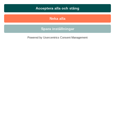
Kontakta Svensk Handel
Vi finns här för dig som medlem
Arbetsrätt och personalfrågor
Medlemskap
Affärsjuridik