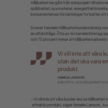
Hållbarhet har gått från sidoprojekt till kärnv
spårbarhet, nya material, energieffektiviseri
konsumenternas förväntningar fortsätter att 
Svensk Handels Hållbarhetsundersökning visar
en affärsfråga. Åtta av tio handelsföretag upp
och 75 procent menar att hållbarhetsarbetet st
Vi vill inte att våra
utan det ska vara en
produkt.
ANNELIE LARSSON
KVALITETS- OCH HÅLLBARHETSCHE
– Vi vill inte att våra kunder ska se hållbarhet 
attraktiv produkt, säger Annelie Larsson, kva