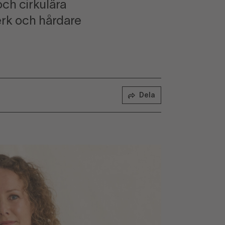
och cirkulära
erk och hårdare
Dela