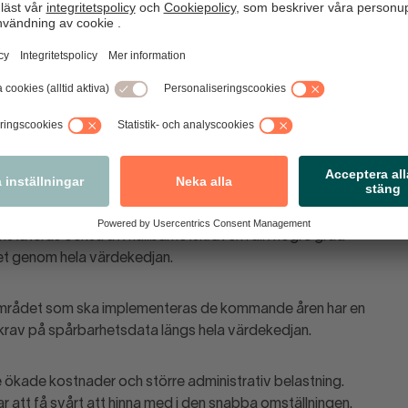
 växer en annan oro hos företagen: Regelbördan.
a EU-regler införas kopplade till bland annat
design och digitala produktpass. För många företag
tem, datainsamling och digital infrastruktur.
stateras också att hållbarhetskraven i allt högre grad
het genom hela värdekedjan.
sområdet som ska implementeras de kommande åren har en
rav på spårbarhetsdata längs hela värdekedjan.
ökade kostnader och större administrativ belastning.
r att få svårt att hinna med i den snabba omställningen.