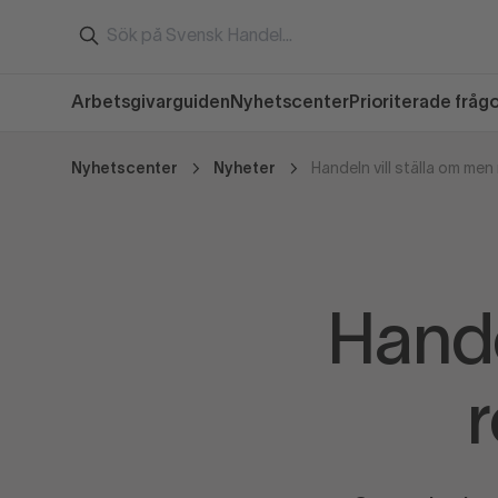
Arbetsgivarguiden
Nyhetscenter
Prioriterade fråg
Nyhetscenter
Nyheter
Handeln vill ställa om me
Hande