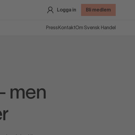
Logga in
Bli medlem
Press
Kontakt
Om Svensk Handel
 – men
r