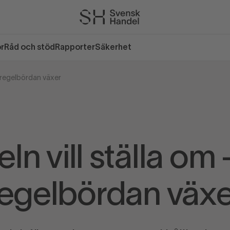
or
Råd och stöd
Rapporter
Säkerhet
n regelbördan växer
ln vill ställa om
regelbördan växe