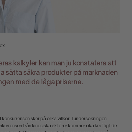
dex
deras kalkyler kan man ju konstatera att
nna sätta säkra produkter på marknaden
ingen med de låga priserna.
onkurrensen sker på olika villkor. I undersökningen
onkurrensen från kinesiska aktörer kommer öka kraftigt de