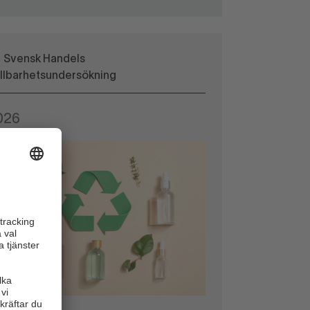
Svensk Handels
llbarhetsundersökning
026