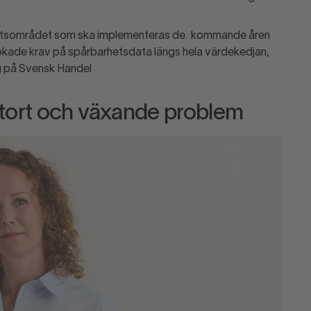
arhetsområdet som ska implementeras de kommande åren
ökade krav på spårbarhetsdata längs hela värdekedjan,
g på Svensk Handel
stort och växande problem