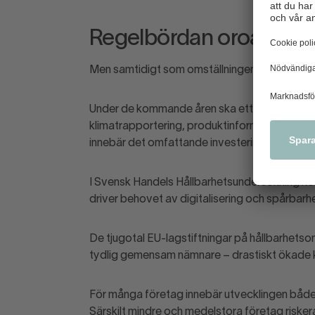
Regelbördan oroar
Men samtidigt som omställningen accelererar
Under de kommande åren ska ett stort antal ny
klimatrapportering, produktinformation, eko
innebär det omfattande investeringar i nya sys
I Svensk Handels Hållbarhetsundersökning kon
driver behovet av digitalisering och spårbar
De tjugotal EU-lagstiftningar på hållbarhet
tydlig gemensam nämnare – drastiskt ökade k
För många företag innebär utvecklingen både 
Särskilt mindre och medelstora företag riskera