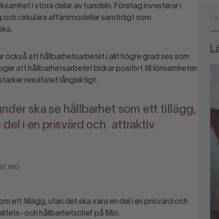
erksamhet i stora delar av handeln. Företag investerar i
ng och cirkulära affärsmodeller samtidigt som
öka.
Lä
 också att hållbarhetsarbetet i allt högre grad ses som
ger att hållbarhetsarbetet bidrar positivt till lönsamheten
ärker resultatet långsiktigt.
 kunder ska se hållbarhet som ett tillägg,
 del i en prisvärd och attraktiv
F, MIO
som ett tillägg, utan det ska vara en del i en prisvärd och
litets- och hållbarhetschef på Mio.