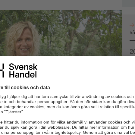
hå
2
ef Mio