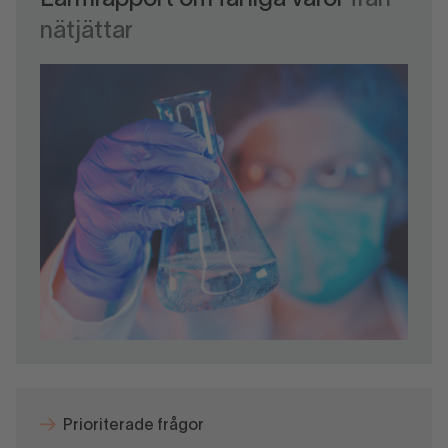
Larmrapport om farliga varor
från
nätjättar
Prioriterade frågor