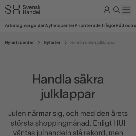
Arbetsgivarguiden
Nyhetscenter
Prioriterade frågor
Råd och 
Nyhetscenter
Nyheter
Handla säkra julklappar
Handla säkra
julklappar
Julen närmar sig, och med den årets
största shoppingmånad. Enligt HUI
väntas julhandeln slå rekord, men