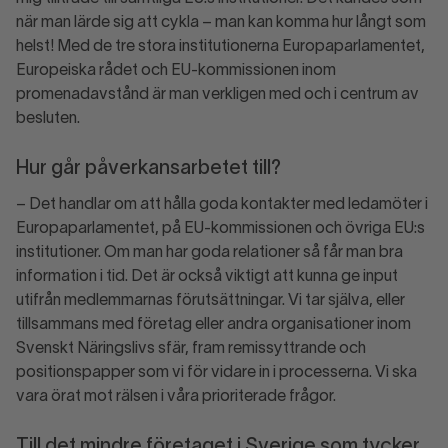
när man lärde sig att cykla – man kan komma hur långt som
helst! Med de tre stora institutionerna Europaparlamentet,
Europeiska rådet och EU-kommissionen inom
promenadavstånd är man verkligen med och i centrum av
besluten.
Hur går påverkansarbetet till?
– Det handlar om att hålla goda kontakter med ledamöter i
Europaparlamentet, på EU-kommissionen och övriga EU:s
institutioner. Om man har goda relationer så får man bra
information i tid. Det är också viktigt att kunna ge input
utifrån medlemmarnas förutsättningar. Vi tar själva, eller
tillsammans med företag eller andra organisationer inom
Svenskt Näringslivs sfär, fram remissyttrande och
positionspapper som vi för vidare in i processerna. Vi ska
vara örat mot rälsen i våra prioriterade frågor.
Till det mindre företaget i Sverige som tycker