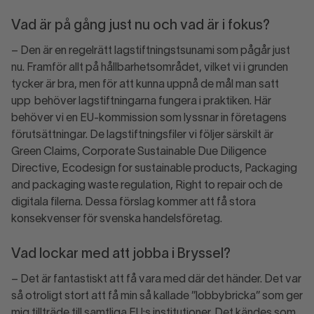
Vad är på gång just nu och vad är i fokus?
– Den är en regelrätt lagstiftningstsunami som pågår just
nu. Framför allt på hållbarhetsområdet, vilket vi i grunden
tycker är bra, men för att kunna uppnå de mål man satt
upp behöver lagstiftningarna fungera i praktiken. Här
behöver vi en EU-kommission som lyssnar in företagens
förutsättningar. De lagstiftningsfiler vi följer särskilt är
Green Claims, Corporate Sustainable Due Diligence
Directive, Ecodesign for sustainable products, Packaging
and packaging waste regulation, Right to repair och de
digitala filerna. Dessa förslag kommer att få stora
konsekvenser för svenska handelsföretag.
Vad lockar med att jobba i Bryssel?
– Det är fantastiskt att få vara med där det händer. Det var
så otroligt stort att få min så kallade ”lobbybricka” som ger
mig tillträde till samtliga EU:s institutioner. Det kändes som