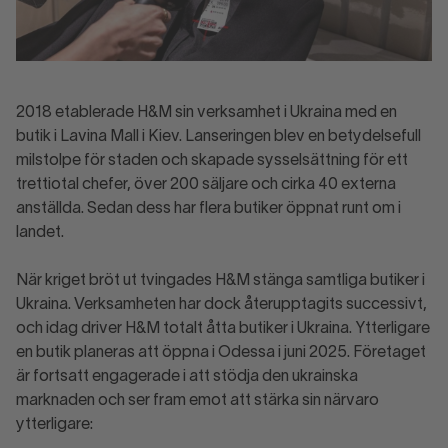
2018 etablerade H&M sin verksamhet i Ukraina med en
butik i Lavina Mall i Kiev. Lanseringen blev en betydelsefull
milstolpe för staden och skapade sysselsättning för ett
trettiotal chefer, över 200 säljare och cirka 40 externa
anställda. Sedan dess har flera butiker öppnat runt om i
landet.
När kriget bröt ut tvingades H&M stänga samtliga butiker i
Ukraina. Verksamheten har dock återupptagits successivt,
och idag driver H&M totalt åtta butiker i Ukraina. Ytterligare
en butik planeras att öppna i Odessa i juni 2025. Företaget
är fortsatt engagerade i att stödja den ukrainska
marknaden och ser fram emot att stärka sin närvaro
ytterligare: