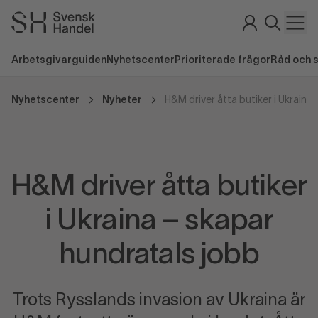
Arbetsgivarguiden
Nyhetscenter
Prioriterade frågor
Råd och 
Nyhetscenter
Nyheter
H&M driver åtta butiker
i Ukraina – skapar
hundratals jobb
Trots Rysslands invasion av Ukraina är