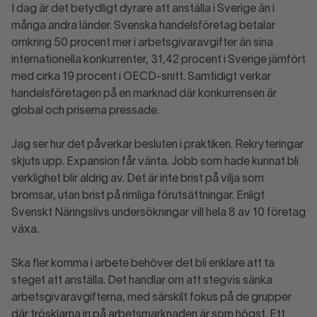
I dag är det betydligt dyrare att anställa i Sverige än i
många andra länder. Svenska handelsföretag betalar
omkring 50 procent mer i arbetsgivaravgifter än sina
internationella konkurrenter, 31,42 procent i Sverige jämfört
med cirka 19 procent i OECD-snitt. Samtidigt verkar
handelsföretagen på en marknad där konkurrensen är
global och priserna pressade.
Jag ser hur det påverkar besluten i praktiken. Rekryteringar
skjuts upp. Expansion får vänta. Jobb som hade kunnat bli
verklighet blir aldrig av. Det är inte brist på vilja som
bromsar, utan brist på rimliga förutsättningar. Enligt
Svenskt Näringslivs undersökningar vill hela 8 av 10 företag
växa.
Ska fler komma i arbete behöver det bli enklare att ta
steget att anställa. Det handlar om att stegvis sänka
arbetsgivaravgifterna, med särskilt fokus på de grupper
där trösklarna in på arbetsmarknaden är som högst. Ett