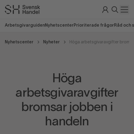
Arbetsgivarguiden
Nyhetscenter
Prioriterade frågor
Råd och 
Nyhetscenter
Nyheter
Höga
arbetsgivaravgifter
bromsar jobben i
handeln