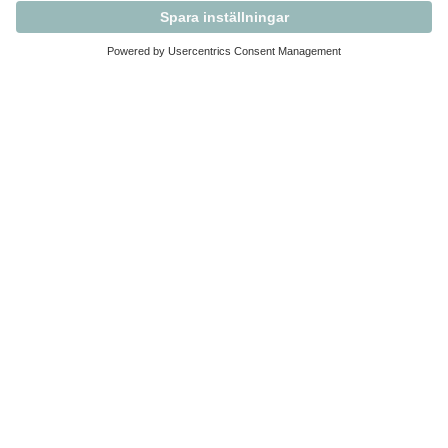
Kontakta Svensk Handel
Vi finns här för dig som medlem
Arbetsrätt och personalfrågor
Medlemskap
Affärsjuridik
Säkerhet och Varningslistan
Prenumerera på vårt nyhetsbrev