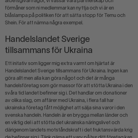
arbetsgivarfrågor, vi vässar våra partnerskap och
förmåner som ni medlemmar kan nyttja och vi är en
blåslampa på politiken för att sätta stopp för Temu och
Shein. För att nämna några exempel.
Handelslandet Sverige
tillsammans för Ukraina
Ett initativ som ligger mig extra varmt om hjärtat är
Handelslandet Sverige tillsammans för Ukraina. Ingen kan
göra allt men alla kan göra något och det är många
handelsföretag som gör massor för att stötta Ukraina i den
svåra tid landet befinner sig i. Det handlar om donationer
av olika slag, om affärer med Ukraina, i flera fall har
ukrainska företag fått möjlighet att sälja sina varor i den
svenska handeln. Handeln är en brygga mellan länder och
en viktig del i att stötta det ukrainska näringslivet och
därigenom landets motståndskraft i det fruktansvärda krig
de befinner sig i. Tänk gärna ett varv på hur ditt företag kan