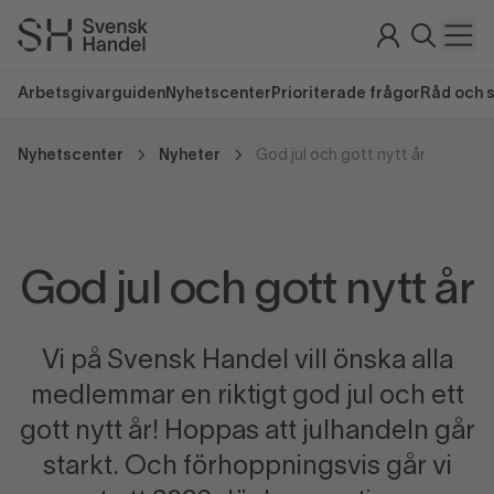
Arbetsgivarguiden
Nyhetscenter
Prioriterade frågor
Råd och 
Nyhetscenter
Nyheter
God jul och gott nytt år
God jul och gott nytt år
Vi på Svensk Handel vill önska alla
medlemmar en riktigt god jul och ett
gott nytt år! Hoppas att julhandeln går
starkt. Och förhoppningsvis går vi