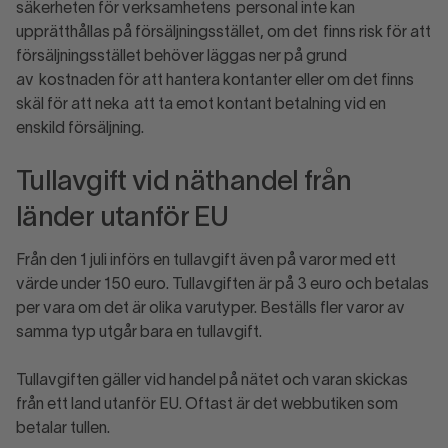
säkerheten för verksamhetens personal inte kan
upprätthållas på försäljningsstället, om det finns risk för att
försäljningsstället behöver läggas ner på grund
av kostnaden för att hantera kontanter eller om det finns
skäl för att neka att ta emot kontant betalning vid en
enskild försäljning.
Tullavgift vid näthandel från
länder utanför EU
Från den 1 juli införs en tullavgift även på varor med ett
värde under 150 euro. Tullavgiften är på 3 euro och betalas
per vara om det är olika varutyper. Beställs fler varor av
samma typ utgår bara en tullavgift.
Tullavgiften gäller vid handel på nätet och varan skickas
från ett land utanför EU. Oftast är det webbutiken som
betalar tullen.