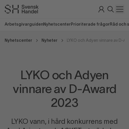
Arbetsgivarguiden
Nyhetscenter
Prioriterade frågor
Råd och 
Nyhetscenter
Nyheter
LYKO och Adyen vinnare av D-A
LYKO och Adyen
vinnare av D-Award
2023
LYKO vann, i hård konkurrens med