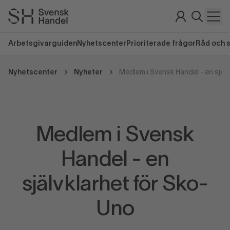
Arbetsgivarguiden
Nyhetscenter
Prioriterade frågor
Råd och 
Nyhetscenter
Nyheter
Medlem i Svensk
Handel - en
självklarhet för Sko-
Uno