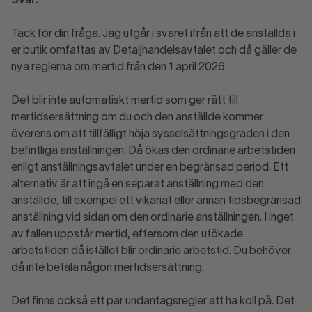
Svar:
Tack för din fråga. Jag utgår i svaret ifrån att de anställda i
er butik omfattas av Detaljhandelsavtalet och då gäller de
nya reglerna om mertid från den 1 april 2026.
Det blir inte automatiskt mertid som ger rätt till
mertidsersättning om du och den anställde kommer
överens om att tillfälligt höja sysselsättningsgraden i den
befintliga anställningen. Då ökas den ordinarie arbetstiden
enligt anställningsavtalet under en begränsad period. Ett
alternativ är att ingå en separat anställning med den
anställde, till exempel ett vikariat eller annan tidsbegränsad
anställning vid sidan om den ordinarie anställningen. I inget
av fallen uppstår mertid, eftersom den utökade
arbetstiden då istället blir ordinarie arbetstid. Du behöver
då inte betala någon mertidsersättning.
Det finns också ett par undantagsregler att ha koll på. Det