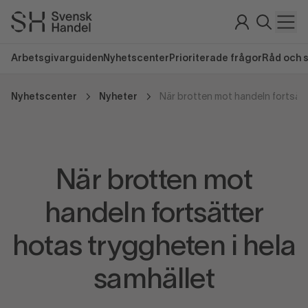
Arbetsgivarguiden
Nyhetscenter
Prioriterade frågor
Råd och 
Nyhetscenter
Nyheter
När brotten mot
handeln fortsätter
hotas tryggheten i hela
samhället