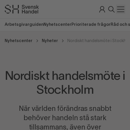
Arbetsgivarguiden
Nyhetscenter
Prioriterade frågor
Råd och 
Nyhetscenter
Nyheter
Nordiskt handelsmöte i Stockho
Nordiskt handelsmöte i
Stockholm
När världen förändras snabbt
behöver handeln stå stark
tillsammans, även över