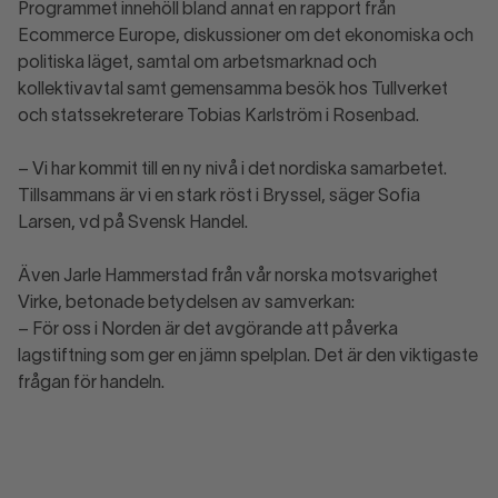
Programmet innehöll bland annat en rapport från
Ecommerce Europe, diskussioner om det ekonomiska och
politiska läget, samtal om arbetsmarknad och
kollektivavtal samt gemensamma besök hos Tullverket
och statssekreterare Tobias Karlström i Rosenbad.
– Vi har kommit till en ny nivå i det nordiska samarbetet.
Tillsammans är vi en stark röst i Bryssel, säger Sofia
Larsen, vd på Svensk Handel.
Även Jarle Hammerstad från vår norska motsvarighet
Virke, betonade betydelsen av samverkan:
– För oss i Norden är det avgörande att påverka
lagstiftning som ger en jämn spelplan. Det är den viktigaste
frågan för handeln.