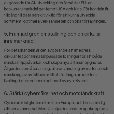
avgörande för AI-utveckling och försätter EU i en
konkurrensnackdel gentemot USA och Kina. För handeln är
tillgång till data särskilt viktig för att kunna utveckla
sortiment, optimera verksamheten och öka försäljningen.
5. Främjad grön omställning och en cirkulär
inre marknad
För detaljhandeln är det avgörande att integrera
cirkularitet och klimatanpassade lösningar för att både
minska miljöpåverkan och skapa nya affärsmöjligheter.
Åtgärder som återvinning, återanvändning av material och
minskning av avfall bidrar till att förlänga produkters
livslängd och reducera behovet av nya råvaror.
6. Stärkt cybersäkerhet och motståndskraft
Cyberbrottsligheten ökar i hela Europa, och blir samtidigt
alltmer avancerad. Med 41 miljarder enheter uppkopplade