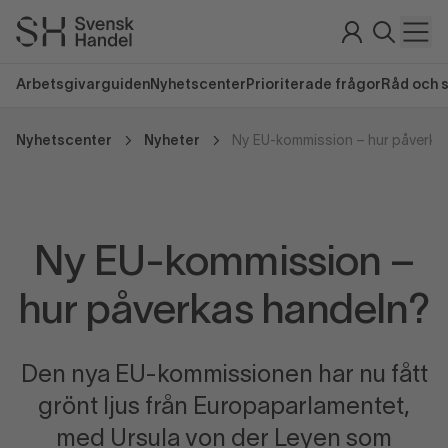
Arbetsgivarguiden
Nyhetscenter
Prioriterade frågor
Råd och 
Nyhetscenter
Nyheter
Ny EU-kommission – hur påverka
Ny EU-kommission –
hur påverkas handeln?
Den nya EU-kommissionen har nu fått
grönt ljus från Europaparlamentet,
med Ursula von der Leyen som