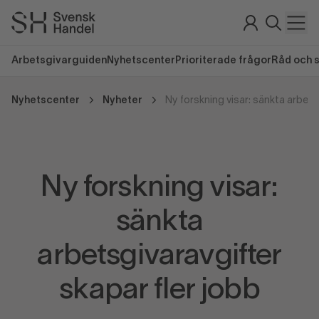
Arbetsgivarguiden
Nyhetscenter
Prioriterade frågor
Råd och 
Nyhetscenter
Nyheter
Ny forskning visar:
sänkta
arbetsgivaravgifter
skapar fler jobb