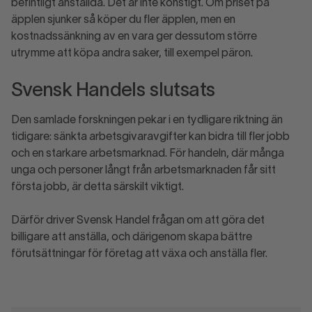
befintligt anställda. Det är inte konstigt. Om priset på
äpplen sjunker så köper du fler äpplen, men en
kostnadssänkning av en vara ger dessutom större
utrymme att köpa andra saker, till exempel päron.
Svensk Handels slutsats
Den samlade forskningen pekar i en tydligare riktning än
tidigare: sänkta arbetsgivaravgifter kan bidra till fler jobb
och en starkare arbetsmarknad. För handeln, där många
unga och personer långt från arbetsmarknaden får sitt
första jobb, är detta särskilt viktigt.
Därför driver Svensk Handel frågan om att göra det
billigare att anställa, och därigenom skapa bättre
förutsättningar för företag att växa och anställa fler.