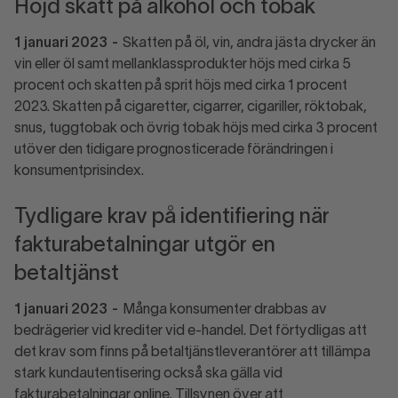
Höjd skatt på alkohol och tobak
1 januari 2023
-
Skatten på öl, vin, andra jästa drycker än
vin eller öl samt mellanklassprodukter höjs med cirka 5
procent och skatten på sprit höjs med cirka 1 procent
2023. Skatten på cigaretter, cigarrer, cigariller, röktobak,
snus, tuggtobak och övrig tobak höjs med cirka 3 procent
utöver den tidigare prognosticerade förändringen i
konsumentprisindex.
Tydligare krav på identifiering när
fakturabetalningar utgör en
betaltjänst
1 januari 2023
-
Många konsumenter drabbas av
bedrägerier vid krediter vid e-handel. Det förtydligas att
det krav som finns på betaltjänstleverantörer att tillämpa
stark kundautentisering också ska gälla vid
fakturabetalningar online. Tillsynen över att