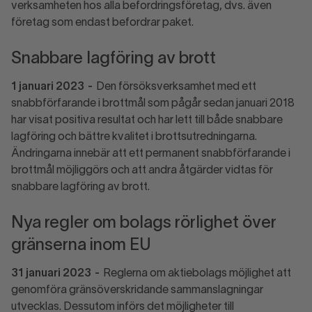
verksamheten hos alla befordringsföretag, dvs. även
företag som endast befordrar paket.
Snabbare lagföring av brott
1 januari 2023
-
Den försöksverksamhet med ett
snabbförfarande i brottmål som pågår sedan januari 2018
har visat positiva resultat och har lett till både snabbare
lagföring och bättre kvalitet i brottsutredningarna.
Ändringarna innebär att ett permanent snabbförfarande i
brottmål möjliggörs och att andra åtgärder vidtas för
snabbare lagföring av brott.
Nya regler om bolags rörlighet över
gränserna inom EU
31 januari 2023
-
Reglerna om aktiebolags möjlighet att
genomföra gränsöverskridande sammanslagningar
utvecklas. Dessutom införs det möjligheter till