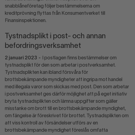
snabblåneföretag följer bestämmelserna om
kreditprövning flyttas från Konsumentverket till
Finansinspektionen.
Tystnadsplikt i post- och annan
befordringsverksamhet
2 januari 2023
-
I postlagen finns bestämmelser om
tystnadsplikt för den som arbetar i postverksamhet.
Tystnadsplikten kan ibland försvåra för
brottsbekämpande myndigheter att ingripa mot handel
med illegala varor som skickas med post. Den som arbetar
i postverksamhet ges därför möjlighet att på eget initiativ
bryta tystnadsplikten och lämna uppgifter som gäller
misstanke om brott till en brottsbekämpande myndighet,
om fängelse är föreskrivet för brottet. Tystnadsplikten om
att viss kontroll av försändelser utförs av en
brottsbekämpande myndighet föreslås omfatta