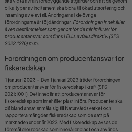
ska vidta avfallsförebyggande åtgärder och att de genom
olika typer av incitament ska bidra till ökad utsortering och
insamling av elavfall. Ändringarna i de övriga
förordningarna är följdändringar.
Förordningen innehåller
även bestämmelser som genomför de minimikrav för
producentansvar som finns i EU:s avfallsdirektiv. (SFS
2022:1276) m.m.
Förordningen om producentansvar för
fiskeredskap
1 januari 2023
-
Den 1 januari 2023 träder förordningen
om producentansvar för fiskeredskap i kraft (SFS
2021:1001). Det innebär att producentansvar för
fiskeredskap som innehåller plast införs. Producenter ska
då bland annat anmäla sig till Naturvårdsverket och
rapportera mängden fiskeredskap som de satt på
marknaden under år 2022. Med fiskeredskap avses de
föremål eller redskap som innehåller plast och används