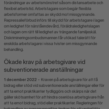
förändringar av arbetsmönstret såsom distansarbete och
flexibel arbetstid. Arbetstagare som begär flexibla
arbetsformer omfattas av skydd mot missgynnande.
Repressalieförbud införs till skydd för arbetstagare i lagen
om ledighet för närståendevård, föräldraledighetslagen
och lagen om rätt till ledighet av trängande familjeskäl.
Diskrimineringsombudsmannen får utökad talerätt för
enskilda arbetstagare i vissa tvister om missgynnande
behandling.
Ökade krav på arbetsgivare vid
subventionerade anställningar
1 december 2022
-
Kraven på arbetsgivare för att få
bidrag eller stöd vid subventionerade anställningar eller för
att ta emot praktikanter tydliggörs och skärps när det
gäller skötsamhet för att hindra oseriösa arbetsgivare från
att ta emot bidrag, stöd eller praktikanter. Regleringen för