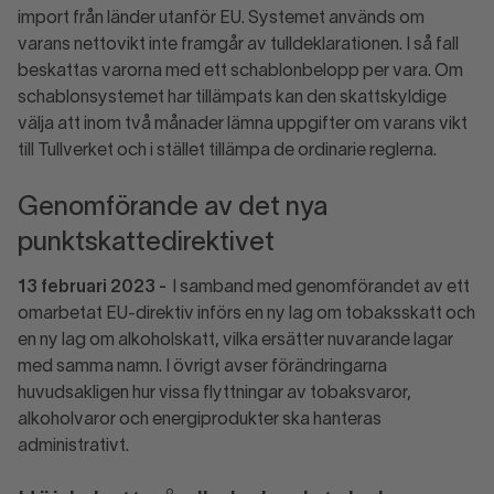
import från länder utanför EU. Systemet används om
varans nettovikt inte framgår av tulldeklarationen. I så fall
beskattas varorna med ett schablonbelopp per vara. Om
schablonsystemet har tillämpats kan den skattskyldige
välja att inom två månader lämna uppgifter om varans vikt
till Tullverket och i stället tillämpa de ordinarie reglerna.
Genomförande av det nya
punktskattedirektivet
13 februari 2023 -
I samband med genomförandet av ett
omarbetat EU-direktiv införs en ny lag om tobaksskatt och
en ny lag om alkoholskatt, vilka ersätter nuvarande lagar
med samma namn. I övrigt avser förändringarna
huvudsakligen hur vissa flyttningar av tobaksvaror,
alkoholvaror och energiprodukter ska hanteras
administrativt.