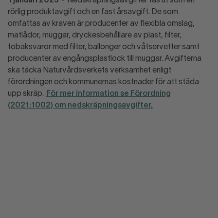
1 januari 2023
-
Nedskräpningsavgifter tas ut som en
rörlig produktavgift och en fast årsavgift. De som
omfattas av kraven är producenter av flexibla omslag,
matlådor, muggar, dryckesbehållare av plast, filter,
tobaksvaror med filter, ballonger och våtservetter samt
producenter av engångsplastlock till muggar. Avgifterna
ska täcka Naturvårdsverkets verksamhet enligt
förordningen och kommunernas kostnader för att städa
upp skräp.
För mer information se Förordning
(2021:1002) om nedskräpningsavgifter.