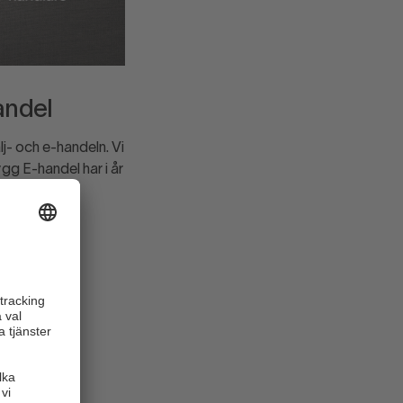
andel
j- och e-handeln. Vi
ygg E-handel har i år