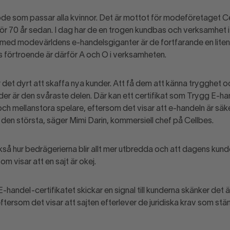
ode som passar alla kvinnor. Det är mottot för modeföretaget C
ör 70 år sedan. I dag har de en trogen kundbas och verksamhet i
 med modevärldens e-handelsgiganter är de fortfarande en liten
s förtroende är därför A och O i verksamheten.
 det dyrt att skaffa nya kunder. Att få dem att känna trygghet o
 är den svåraste delen. Där kan ett certifikat som Trygg E-han
ch mellanstora spelare, eftersom det visar att e-handeln är sä
den största, säger Mimi Darin, kommersiell chef på Cellbes.
kså hur bedrägerierna blir allt mer utbredda och att dagens kunde
m visar att en sajt är okej.
-handel-certifikatet skickar en signal till kunderna skänker det 
eftersom det visar att sajten efterlever de juridiska krav som s