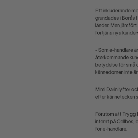
Ett inkluderande m
grundades i Borås f
länder. Men jämfört
förtjäna nya kunder
- Som e-handlare är
återkommande kunder
betydelse för små o
kännedomen inte är 
Mimi Darin lyfter oc
efter kännetecken so
Förutom att Trygg E
internt på Cellbes, 
för e-handlare.