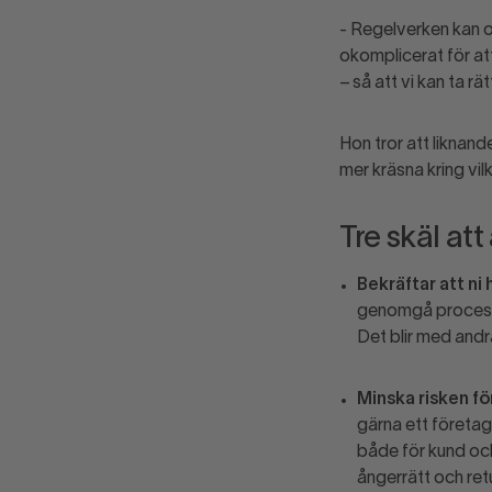
- Regelverken kan o
okomplicerat för att
– så att vi kan ta rä
Hon tror att liknande
mer kräsna kring vilk
Tre skäl att
Bekräftar att ni 
genomgå processen
Det blir med andr
Minska risken fö
gärna ett företag
både för kund och 
ångerrätt och ret
Undvik onödiga 