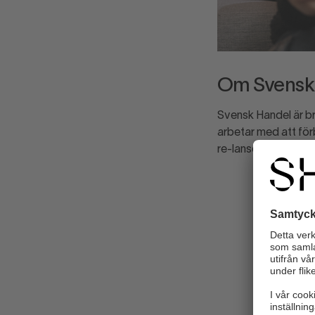
Om Svensk 
Svensk Handel är br
arbetar med att förb
re-lanserats för att