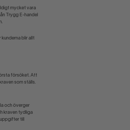
äldigt mycket vara
från Trygg E-handel
in.
 kunderna blir allt
örsta försöket. Att
kraven som ställs.
ala och överger
h kraven tydliga
ppgifter till
 stävja oseriösa