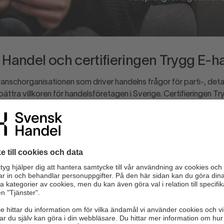
Handel och certifieringen Trygg E-h
anschorganisationen som driver handelns frågor för parti-, detal
ättra villkoren för handelsföretagen i Sverige. Certifieringen Tr
 hjälpa e-handlare att nå sin fulla potential och skapa trygghet.