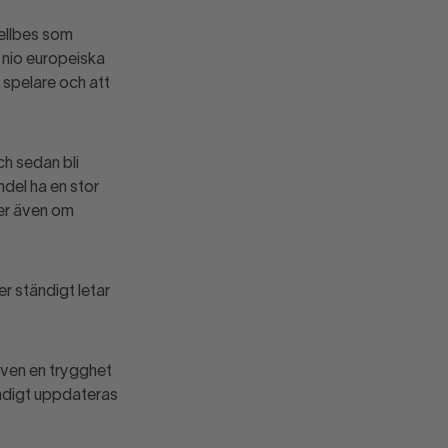
ellbes som
 nio europeiska
 spelare och att
ch sedan bli
del ha en stor
ker även om
r ständigt letar
även en trygghet
tändigt uppdateras