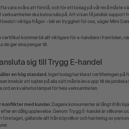
fta vara svåra att förstå, och för ett bolag på vår nivå måste v
 verksamheten ska kunna rulla på. Att vi kan få juridisk support 
tt beslut i viktiga frågor – blir en trygghet för oss, säger Mimi Dar
 certifikat kommer bli allt viktigare för e-handlare i framtiden, när
a de ger sina pengar till.
 ansluta sig till Trygg E-handel
håller en hög standard.
Inget bolag har klarat certifieringen på f
 innebär att sajten på alla sätt måste leva upp till de juridiska 
a ord en kvalitetsstämpel för hela verksamheten.
r konflikter med kunder.
Dagens konsumenter är långt ifrån loj
 efter en dålig upplevelse. Genom Trygg E-handel är villkoren oc
företaget, gällande allt från köpvillkor och hantering av personu
urer.
viten.
Lagarna kring e-handel förändras idag snabbt och för att