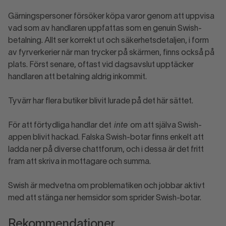
Gärningspersoner försöker köpa varor genom att uppvisa
vad som av handlaren uppfattas som en genuin Swish-
betalning. Allt ser korrekt ut och säkerhetsdetaljen, i form
av fyrverkerier när man trycker på skärmen, finns också på
plats. Först senare, oftast vid dagsavslut upptäcker
handlaren att betalning aldrig inkommit.
Tyvärr har flera butiker blivit lurade på det här sättet.
För att förtydliga handlar det
inte
om att själva Swish-
appen blivit hackad. Falska Swish-botar finns enkelt att
ladda ner på diverse chattforum, och i dessa är det fritt
fram att skriva in mottagare och summa.
Swish är medvetna om problematiken och jobbar aktivt
med att stänga ner hemsidor som sprider Swish-botar.
Rekommendationer