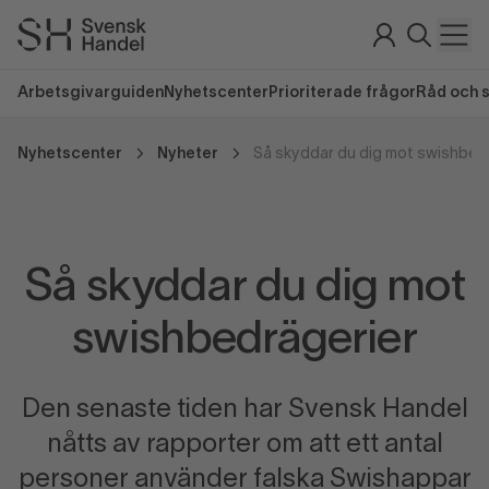
Arbetsgivarguiden
Nyhetscenter
Prioriterade frågor
Råd och 
Nyhetscenter
Nyheter
Så skyddar du dig mot swishbed
Så skyddar du dig mot
swishbedrägerier
Den senaste tiden har Svensk Handel
nåtts av rapporter om att ett antal
personer använder falska Swishappar