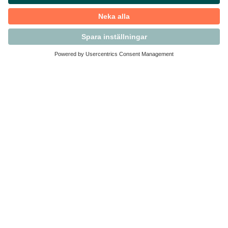
Kontakta Svensk Handel
Vi finns här för dig som medlem
Arbetsrätt och personalfrågor
Medlemskap
Affärsjuridik
Säkerhet och Varningslistan