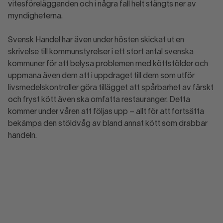
vitesförelägganden och i några fall helt stängts ner av
myndigheterna.
Svensk Handel har även under hösten skickat ut en
skrivelse till kommunstyrelser i ett stort antal svenska
kommuner för att belysa problemen med köttstölder och
uppmana även dem att i uppdraget till dem som utför
livsmedelskontroller göra tillägget att spårbarhet av färskt
och fryst kött även ska omfatta restauranger. Detta
kommer under våren att följas upp – allt för att fortsätta
bekämpa den stöldvåg av bland annat kött som drabbar
handeln.