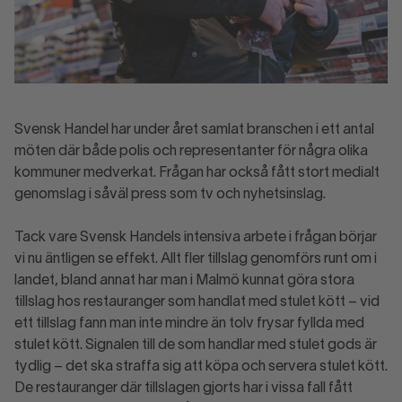
Svensk Handel har under året samlat branschen i ett antal
möten där både polis och representanter för några olika
kommuner medverkat. Frågan har också fått stort medialt
genomslag i såväl press som tv och nyhetsinslag.
Tack vare Svensk Handels intensiva arbete i frågan börjar
vi nu äntligen se effekt. Allt fler tillslag genomförs runt om i
landet, bland annat har man i Malmö kunnat göra stora
tillslag hos restauranger som handlat med stulet kött – vid
ett tillslag fann man inte mindre än tolv frysar fyllda med
stulet kött. Signalen till de som handlar med stulet gods är
tydlig – det ska straffa sig att köpa och servera stulet kött.
De restauranger där tillslagen gjorts har i vissa fall fått