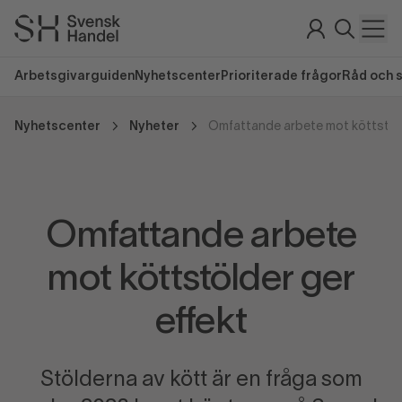
Arbetsgivarguiden
Nyhetscenter
Prioriterade frågor
Råd och 
Nyhetscenter
Nyheter
Omfattande arbete mot köttstöld
Omfattande arbete
mot köttstölder ger
effekt
Stölderna av kött är en fråga som