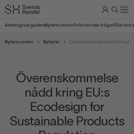
Arbetsgivarguiden
Nyhetscenter
Prioriterade frågor
Råd och 
Nyhetscenter
Nyheter
Överenskommelse
nådd kring EU:s
Ecodesign for
Sustainable Products