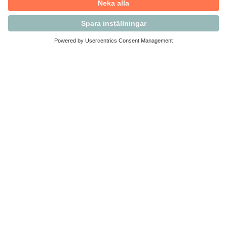
Kontakta Svensk Handel
Vi finns här för dig som medlem
Arbetsrätt och personalfrågor
Medlemskap
Affärsjuridik
Säkerhet och Varningslistan