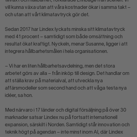
tillväxt och hållbarhet, förklarade Ehnbåge från scenen. Vi
vill kunna växa utan att våra kostnader ökar i samma takt –
och utan att vårt klimatavtryck gör det.
Sedan 2017 har Lindex lyckats minska sitt klimatavtryck
med 41 procent – samtidigt som både omsättning och
resultat ökat kraftigt. Nyckeln, menar Susanne, ligger i att
integrera hållbarhetsmålen i hela organisationen.
– Vi har en liten hållbarhetsavdelning, men det stora
arbetet görs av alla – från inköp till design. Det handlar om
att ställa krav på materialval, att utveckla nya
affärsmodeller som second hand och att våga testa nya
idéer, sa hon.
Med närvaro i 17 länder och digital försäljning på över 30
marknader satsar Lindex nu på fortsatt internationell
expansion, särskilt i Norden. Samtidigt står innovation och
teknik högt på agendan – inte minst inom AI, där Lindex