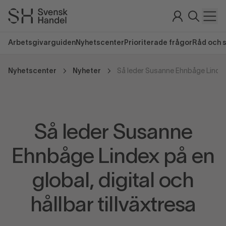
Arbetsgivarguiden
Nyhetscenter
Prioriterade frågor
Råd och 
Nyhetscenter
Nyheter
Så leder Susanne
Ehnbåge Lindex på en
global, digital och
hållbar tillväxtresa