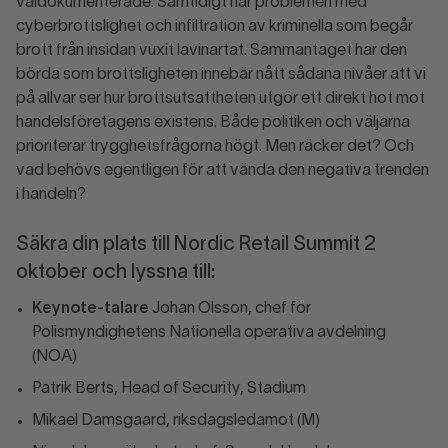
väldokumenterade. Samtidigt har problemen med
cyberbrottslighet och infiltration av kriminella som begår
brott från insidan vuxit lavinartat. Sammantaget har den
börda som brottsligheten innebär nått sådana nivåer att vi
på allvar ser hur brottsutsattheten utgör ett direkt hot mot
handelsföretagens existens. Både politiken och väljarna
prioriterar trygghetsfrågorna högt. Men räcker det? Och
vad behövs egentligen för att vända den negativa trenden
i handeln?
Säkra din plats till Nordic Retail Summit 2
oktober och lyssna till:
Keynote-talare
Johan Olsson, chef för
Polismyndighetens Nationella operativa avdelning
(NOA)
Patrik Berts, Head of Security, Stadium
Mikael Damsgaard, riksdagsledamot (M)