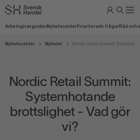
Arbetsgivarguiden
Nyhetscenter
Prioriterade frågor
Råd och 
Nyhetscenter
Nyheter
Nordic Retail Summit:
Systemhotande
brottslighet - Vad gör
vi?