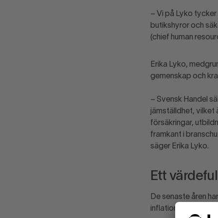
– Vi på Lyko tycker
butikshyror och säk
(chief human resour
Erika Lyko, medgrund
gemenskap och kraf
– Svensk Handel säk
jämställdhet, vilket
försäkringar, utbild
framkant i branschu
säger Erika Lyko.
Ett värdeful
De senaste åren ha
inflation. För Moa 