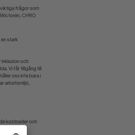
 viktiga frågor som
oa Wictorén, CHRO
 en stark
 inklusion och
 Vi får tillgång till
ller oss inte bara i
r arbetsmiljö,
ade kostnader och