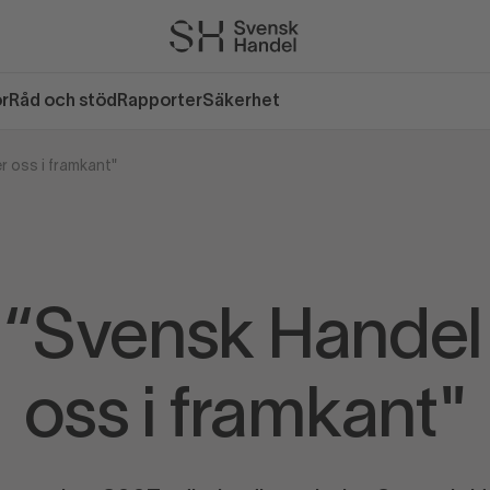
or
Råd och stöd
Rapporter
Säkerhet
r oss i framkant"
 “Svensk Handel 
oss i framkant"