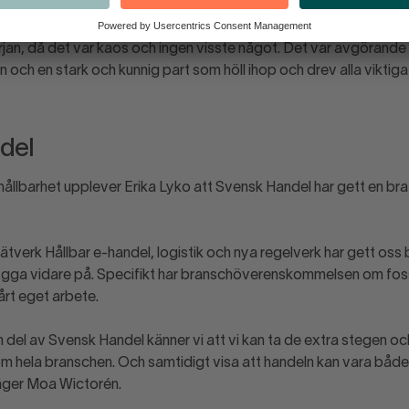
inte var vi hade varit utan Svensk Handel under pandemin. Och
rjan, då det var kaos och ingen visste något. Det var avgörande 
 och en stark och kunnig part som höll ihop och drev alla viktig
del
 hållbarhet upplever Erika Lyko att Svensk Handel har gett en br
tverk Hållbar e-handel, logistik och nya regelverk har gett oss 
gga vidare på. Specifikt har branschöverenskommelsen om fossi
 vårt eget arbete.
n del av Svensk Handel känner vi att vi kan ta de extra stegen o
om hela branschen. Och samtidigt visa att handeln kan vara båd
äger Moa Wictorén.