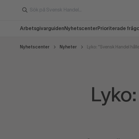
Arbetsgivarguiden
Nyhetscenter
Prioriterade fråg
Nyhetscenter
Nyheter
Lyko: “Svensk Handel hålle
Lyko: