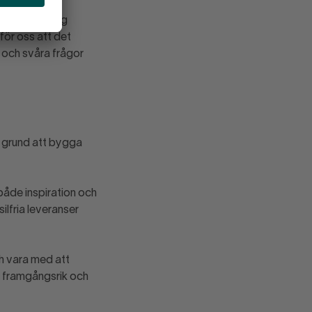
 då tänker jag
för oss att det
a och svåra frågor
a grund att bygga
både inspiration och
lfria leveranser
ch vara med att
e framgångsrik och