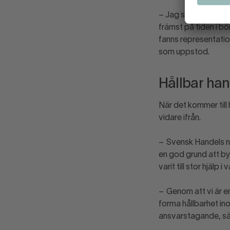
– Jag som CHRO vet 
främst på tiden i bö
fanns representation
som uppstod.
Hållbar han
När det kommer till
vidare ifrån.
– Svensk Handels nä
en god grund att by
varit till stor hjälp i
– Genom att vi är e
forma hållbarhet in
ansvarstagande, s