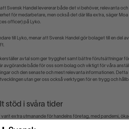
 att Svensk Handel levererar både det vi behöver, relevanta och
erhet för medarbetare, men också det där lilla extra, säger M
ces officer) på Lyko.
are till Lyko, menar att Svensk Handel gör bolaget till en del av
t.
erställer avtal som ger trygghet samt bättre förutsättningar för
 är avgörande både för oss som bolag och viktigt för våra anställda.
ningar och den senaste och mest relevanta informationen. Detta hå
tvecklingen utan ger oss också verktygen för en trygg och hållba
lt stöd i svåra tider
r varit extra utmanande för handelns företag, med pandemi, ök
Wictorén har Svensk Handels stöd betytt mycket.