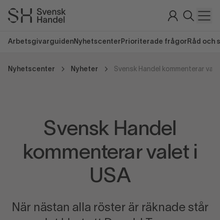
Arbetsgivarguiden
Nyhetscenter
Prioriterade frågor
Råd och 
Nyhetscenter
Nyheter
Svensk Handel kommenterar valet
Svensk Handel
kommenterar valet i
USA
När nästan alla röster är räknade står