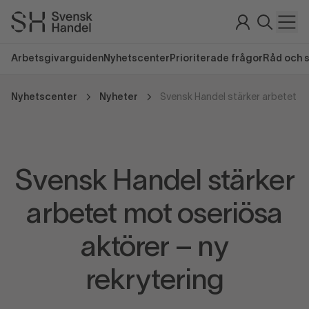
Arbetsgivarguiden
Nyhetscenter
Prioriterade frågor
Råd och 
Nyhetscenter
Nyheter
Svensk Handel stärker
arbetet mot oseriösa
aktörer – ny
rekrytering