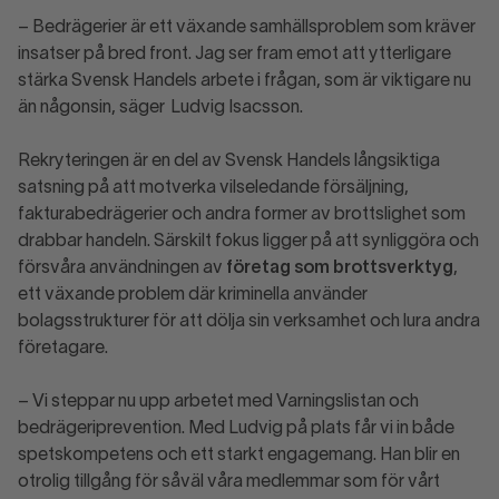
– Bedrägerier är ett växande samhällsproblem som kräver
insatser på bred front. Jag ser fram emot att ytterligare
stärka Svensk Handels arbete i frågan, som är viktigare nu
än någonsin, säger Ludvig Isacsson.
Rekryteringen är en del av Svensk Handels långsiktiga
satsning på att motverka vilseledande försäljning,
fakturabedrägerier och andra former av brottslighet som
drabbar handeln. Särskilt fokus ligger på att synliggöra och
försvåra användningen av
företag som brottsverktyg
,
ett växande problem där kriminella använder
bolagsstrukturer för att dölja sin verksamhet och lura andra
företagare.
– Vi steppar nu upp arbetet med Varningslistan och
bedrägeriprevention. Med Ludvig på plats får vi in både
spetskompetens och ett starkt engagemang. Han blir en
otrolig tillgång för såväl våra medlemmar som för vårt