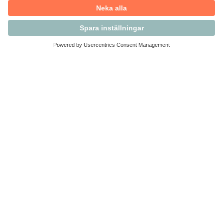
Kontakta Svensk Handel
Vi finns här för dig som medlem
Arbetsrätt och personalfrågor
Medlemskap
Affärsjuridik
Säkerhet och Varningslistan