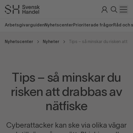
Arbetsgivarguiden
Nyhetscenter
Prioriterade frågor
Råd och 
Nyhetscenter
Nyheter
Tips – så minskar du
risken att drabbas av
nätfiske
Cyberattacker kan ske via olika vägar