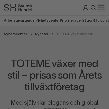
Arbetsgivarguiden
Nyhetscenter
Prioriterade frågor
Råd och 
Nyhetscenter
Nyheter
TOTEME växer med stil
TOTEME växer med
stil – prisas som Årets
tillväxtföretag
Med självklar elegans och global