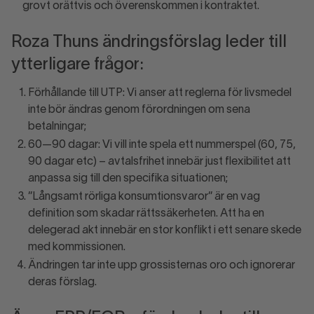
grovt orättvis och överenskommen i kontraktet.
Roza Thuns ändringsförslag leder till
ytterligare frågor:
Förhållande till UTP: Vi anser att reglerna för livsmedel
inte bör ändras genom förordningen om sena
betalningar;
60—90 dagar: Vi vill inte spela ett nummerspel (60, 75,
90 dagar etc) – avtalsfrihet innebär just flexibilitet att
anpassa sig till den specifika situationen;
”Långsamt rörliga konsumtionsvaror” är en vag
definition som skadar rättssäkerheten. Att ha en
delegerad akt innebär en stor konflikt i ett senare skede
med kommissionen.
Ändringen tar inte upp grossisternas oro och ignorerar
deras förslag.