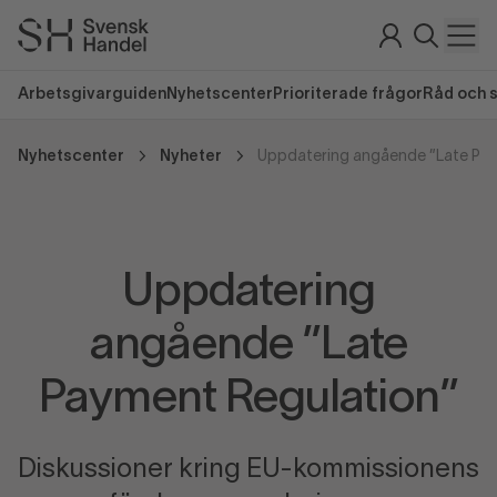
Arbetsgivarguiden
Nyhetscenter
Prioriterade frågor
Råd och 
Nyhetscenter
Nyheter
Uppdatering
angående ”Late
Payment Regulation”
Diskussioner kring EU-kommissionens