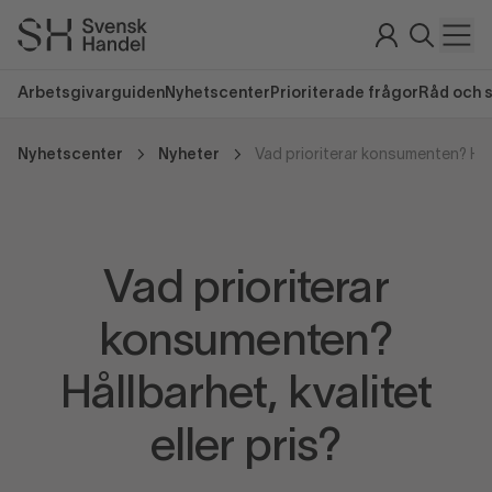
Arbetsgivarguiden
Nyhetscenter
Prioriterade frågor
Råd och 
Nyhetscenter
Nyheter
Vad prioriterar
konsumenten?
Hållbarhet, kvalitet
eller pris?