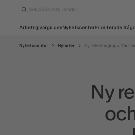
Arbetsgivarguiden
Nyhetscenter
Prioriterade fråg
Nyhetscenter
Nyheter
Ny r
och