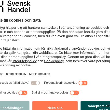
kapar vi en
plattform för dialog och kunskapsutbyte
, där vi 
iftning och regelverk påverkar handeln i praktiken. Oavsett om du 
g, är din röst viktig.
elta får du:
tion i frågor som rör konsumentlagstiftning och regelverk.
verka Svensk Handels arbete gentemot beslutsfattare.
kapsdelning med andra företag som står inför liknande utmaning
na insikter – hur påverkas din verksamhet av nya regler? Vilka utma
skapa bättre förutsättningar för hela branschen.