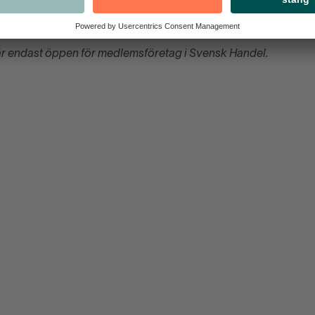
Hör av dig till Anna Svärd, näringspolitisk expert i konsumenträtt
r endast öppen för medlemsföretag i Svensk Handel.