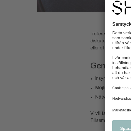
I referensgruppen s
diskuterar hur lagst
eller ett stort företa
Genom att d
Insyn och informa
Möjlighet att på
Nätverk och kuns
Vi vill ta del av di
Tillsammans kan vi 