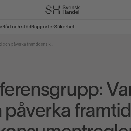
or
Råd och stöd
Rapporter
Säkerhet
Ny referensgrupp: Var med och påverka framtidens konsumentregler
eferensgrupp: Va
 påverka framti