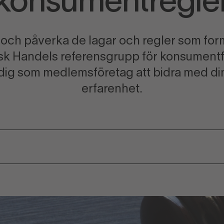
konsumentregle
d och påverka de lagar och regler som fo
nsk Handels referensgrupp för konsumentf
 dig som medlemsföretag att bidra med di
erfarenhet.