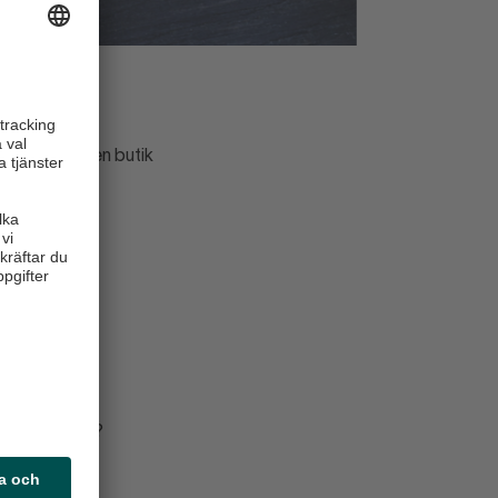
tillsammans
driver en liten butik
ar.
ningar ser du?