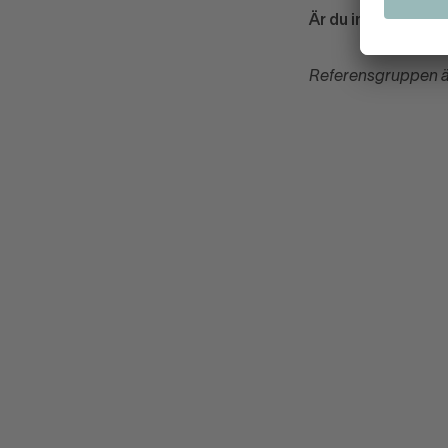
Är du intresserad?
Referensgruppen ä