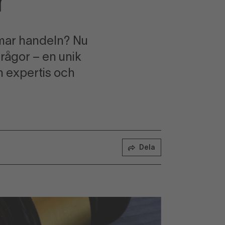
r
rmar handeln? Nu
rågor – en unik
n expertis och
Dela