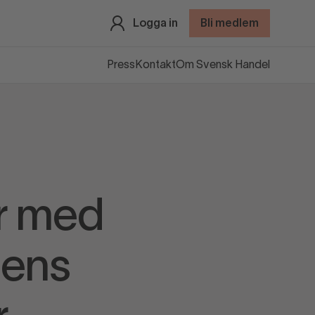
Logga in
Bli medlem
Press
Kontakt
Om Svensk Handel
r med
dens